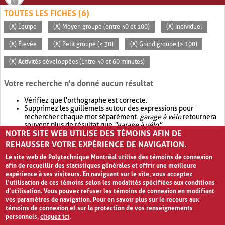
TOUTES LES FICHES (6)
(X) Équipe
(X) Moyen groupe (entre 30 et 100)
(X) Individuel
(X) Élevée
(X) Petit groupe (< 30)
(X) Grand groupe (> 100)
(X) Activités développées (Entre 30 et 60 minutes)
Votre recherche n'a donné aucun résultat
Vérifiez que l'orthographe est correcte.
Supprimez les guillemets autour des expressions pour
rechercher chaque mot séparément.
garage à vélo
retournera
souvent plus de résultat que
"garage à vélo"
.
NOTRE SITE WEB UTILISE DES TÉMOINS AFIN DE
Envisagez d'élargir votre recherche avec
OR
.
garage OR vélo
retournera souvent plus de résultat que
garage à vélo
.
REHAUSSER VOTRE EXPÉRIENCE DE NAVIGATION.
Le site web de Polytechnique Montréal utilise des témoins de connexion
afin de recueillir des statistiques générales et offrir une meilleure
expérience à ses visiteurs. En naviguant sur le site, vous acceptez
l’utilisation de ces témoins selon les modalités spécifiées aux conditions
d’utilisation. Vous pouvez refuser les témoins de connexion en modifiant
vos paramètres de navigation. Pour en savoir plus sur le recours aux
témoins de connexion et sur la protection de vos renseignements
personnels,
cliquez ici
.
Avis de confidentialité et conditions d’utilisation