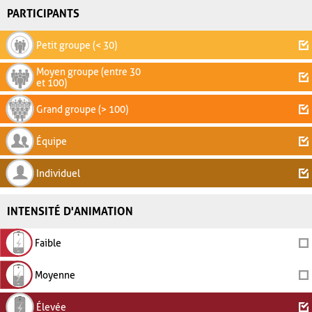
PARTICIPANTS
Petit groupe (< 30)
Moyen groupe (entre 30
et 100)
Grand groupe (> 100)
Équipe
Individuel
INTENSITÉ D'ANIMATION
Faible
Moyenne
Élevée