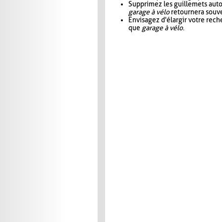
Supprimez les guillemets aut
garage à vélo
retournera souve
Envisagez d'élargir votre rec
que
garage à vélo
.