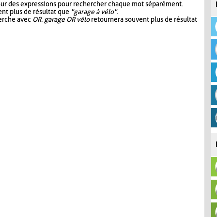
our des expressions pour rechercher chaque mot séparément.
nt plus de résultat que
"garage à vélo"
.
herche avec
OR
.
garage OR vélo
retournera souvent plus de résultat