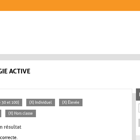
IE ACTIVE
 30 et 100)
(X) Individuel
(X) Élevée
(X) Hors classe
n résultat
 correcte.