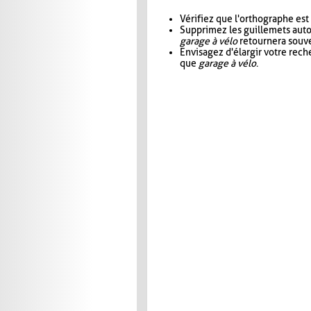
Vérifiez que l'orthographe est
Supprimez les guillemets aut
garage à vélo
retournera souve
Envisagez d'élargir votre rec
que
garage à vélo
.