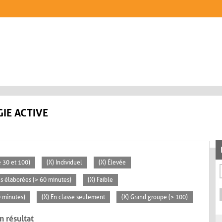
IE ACTIVE
 30 et 100)
(X) Individuel
(X) Élevée
tés élaborées (> 60 minutes)
(X) Faible
0 minutes)
(X) En classe seulement
(X) Grand groupe (> 100)
n résultat