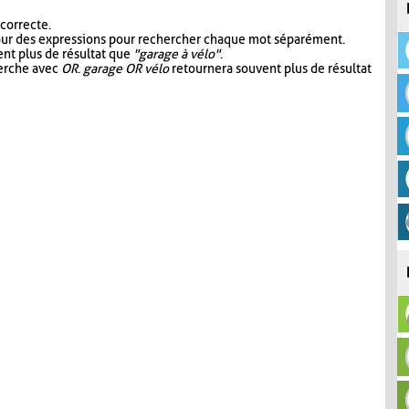
 correcte.
our des expressions pour rechercher chaque mot séparément.
nt plus de résultat que
"garage à vélo"
.
herche avec
OR
.
garage OR vélo
retournera souvent plus de résultat