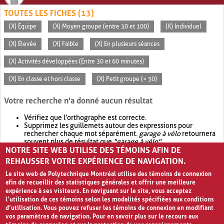
TOUTES LES FICHES (13)
(X) Équipe
(X) Moyen groupe (entre 30 et 100)
(X) Individuel
(X) Élevée
(X) Faible
(X) En plusieurs séances
(X) Activités développées (Entre 30 et 60 minutes)
(X) En classe et hors classe
(X) Petit groupe (< 30)
Votre recherche n'a donné aucun résultat
Vérifiez que l'orthographe est correcte.
Supprimez les guillemets autour des expressions pour
rechercher chaque mot séparément.
garage à vélo
retournera
souvent plus de résultat que
"garage à vélo"
.
NOTRE SITE WEB UTILISE DES TÉMOINS AFIN DE
Envisagez d'élargir votre recherche avec
OR
.
garage OR vélo
retournera souvent plus de résultat que
garage à vélo
.
REHAUSSER VOTRE EXPÉRIENCE DE NAVIGATION.
Le site web de Polytechnique Montréal utilise des témoins de connexion
afin de recueillir des statistiques générales et offrir une meilleure
expérience à ses visiteurs. En naviguant sur le site, vous acceptez
l’utilisation de ces témoins selon les modalités spécifiées aux conditions
d’utilisation. Vous pouvez refuser les témoins de connexion en modifiant
vos paramètres de navigation. Pour en savoir plus sur le recours aux