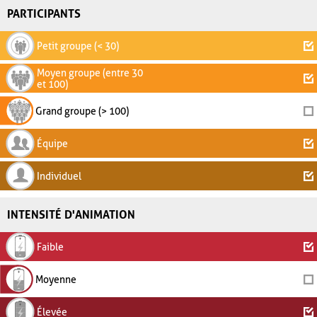
PARTICIPANTS
Petit groupe (< 30)
Moyen groupe (entre 30
et 100)
Grand groupe (> 100)
Équipe
Individuel
INTENSITÉ D'ANIMATION
Faible
Moyenne
Élevée