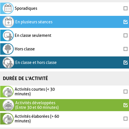
Sporadiques
En plusieurs séances
En classe seulement
Hors classe
En classe et hors classe
DURÉE DE L'ACTIVITÉ
Activités courtes (< 30
minutes)
Activités développées
(Entre 30 et 60 minutes)
Activités élaborées (> 60
minutes)