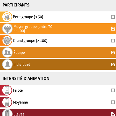
PARTICIPANTS
Petit groupe (< 30)
Moyen groupe (entre 30
et 100)
Grand groupe (> 100)
Équipe
Individuel
INTENSITÉ D'ANIMATION
Faible
Moyenne
Élevée