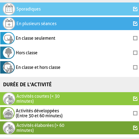
Sporadiques
En plusieurs séances
En classe seulement
Hors classe
En classe et hors classe
DURÉE DE L'ACTIVITÉ
Activités courtes (< 30
minutes)
Activités développées
(Entre 30 et 60 minutes)
Activités élaborées (> 60
minutes)