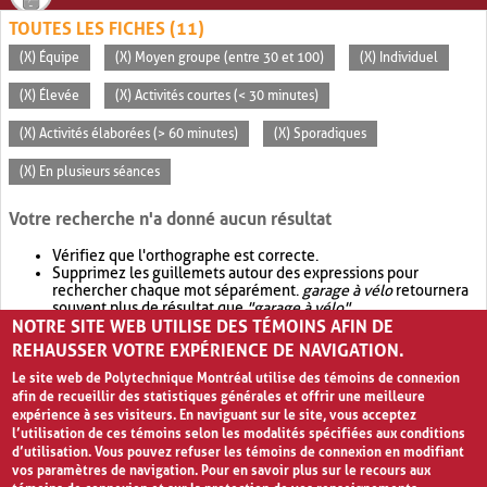
TOUTES LES FICHES (11)
(X) Équipe
(X) Moyen groupe (entre 30 et 100)
(X) Individuel
(X) Élevée
(X) Activités courtes (< 30 minutes)
(X) Activités élaborées (> 60 minutes)
(X) Sporadiques
(X) En plusieurs séances
Votre recherche n'a donné aucun résultat
Vérifiez que l'orthographe est correcte.
Supprimez les guillemets autour des expressions pour
rechercher chaque mot séparément.
garage à vélo
retournera
souvent plus de résultat que
"garage à vélo"
.
NOTRE SITE WEB UTILISE DES TÉMOINS AFIN DE
Envisagez d'élargir votre recherche avec
OR
.
garage OR vélo
retournera souvent plus de résultat que
garage à vélo
.
REHAUSSER VOTRE EXPÉRIENCE DE NAVIGATION.
Le site web de Polytechnique Montréal utilise des témoins de connexion
afin de recueillir des statistiques générales et offrir une meilleure
expérience à ses visiteurs. En naviguant sur le site, vous acceptez
l’utilisation de ces témoins selon les modalités spécifiées aux conditions
d’utilisation. Vous pouvez refuser les témoins de connexion en modifiant
vos paramètres de navigation. Pour en savoir plus sur le recours aux