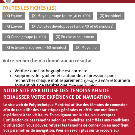
TOUTES LES FICHES (15)
(X) Équipe
(X) Moyen groupe (entre 30 et 100)
(X) Individuel
(X) Élevée
(X) Activités développées (Entre 30 et 60 minutes)
(X) Grand groupe (> 100)
(X) En classe seulement
(X) Activités élaborées (> 60 minutes)
(X) Moyenne
Votre recherche n'a donné aucun résultat
Vérifiez que l'orthographe est correcte.
Supprimez les guillemets autour des expressions pour
rechercher chaque mot séparément.
garage à vélo
retournera
souvent plus de résultat que
"garage à vélo"
.
NOTRE SITE WEB UTILISE DES TÉMOINS AFIN DE
Envisagez d'élargir votre recherche avec
OR
.
garage OR vélo
retournera souvent plus de résultat que
garage à vélo
.
REHAUSSER VOTRE EXPÉRIENCE DE NAVIGATION.
Le site web de Polytechnique Montréal utilise des témoins de connexion
afin de recueillir des statistiques générales et offrir une meilleure
expérience à ses visiteurs. En naviguant sur le site, vous acceptez
l’utilisation de ces témoins selon les modalités spécifiées aux conditions
d’utilisation. Vous pouvez refuser les témoins de connexion en modifiant
vos paramètres de navigation. Pour en savoir plus sur le recours aux