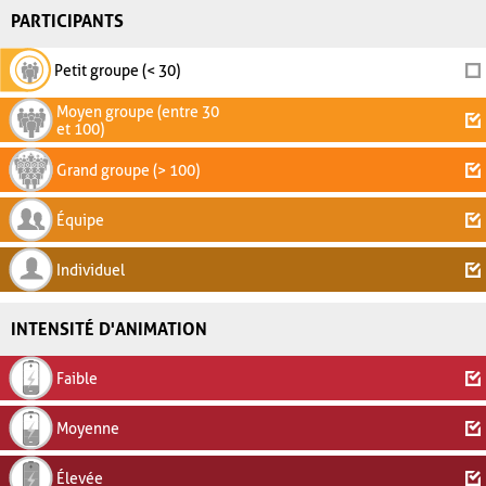
PARTICIPANTS
Petit groupe (< 30)
Moyen groupe (entre 30
et 100)
Grand groupe (> 100)
Équipe
Individuel
INTENSITÉ D'ANIMATION
Faible
Moyenne
Élevée