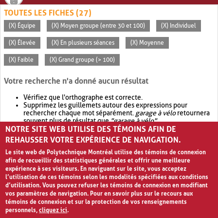
TOUTES LES FICHES (27)
(X) Équipe
(X) Moyen groupe (entre 30 et 100)
(X) Individuel
(X) Élevée
(X) En plusieurs séances
(X) Moyenne
(X) Faible
(X) Grand groupe (> 100)
Votre recherche n'a donné aucun résultat
Vérifiez que l'orthographe est correcte.
Supprimez les guillemets autour des expressions pour
rechercher chaque mot séparément.
garage à vélo
retournera
souvent plus de résultat que
"garage à vélo"
.
NOTRE SITE WEB UTILISE DES TÉMOINS AFIN DE
Envisagez d'élargir votre recherche avec
OR
.
garage OR vélo
retournera souvent plus de résultat que
garage à vélo
.
REHAUSSER VOTRE EXPÉRIENCE DE NAVIGATION.
Le site web de Polytechnique Montréal utilise des témoins de connexion
afin de recueillir des statistiques générales et offrir une meilleure
expérience à ses visiteurs. En naviguant sur le site, vous acceptez
l’utilisation de ces témoins selon les modalités spécifiées aux conditions
d’utilisation. Vous pouvez refuser les témoins de connexion en modifiant
vos paramètres de navigation. Pour en savoir plus sur le recours aux
témoins de connexion et sur la protection de vos renseignements
personnels,
cliquez ici
.
Avis de confidentialité et conditions d’utilisation