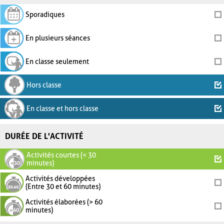
Sporadiques
En plusieurs séances
En classe seulement
Hors classe
En classe et hors classe
DURÉE DE L'ACTIVITÉ
Activités courtes (< 30
minutes)
Activités développées
(Entre 30 et 60 minutes)
Activités élaborées (> 60
minutes)