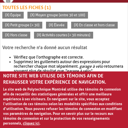
TOUTES LES FICHES (1)
(X) Équipe
(X) Moyen groupe (entre 30 et 100)
(X) Petit groupe (< 30)
(X) Élevée
(X) En classe et hors classe
(X) Hors classe
(X) Activités courtes (< 30 minutes)
Votre recherche n'a donné aucun résultat
Vérifiez que l'orthographe est correcte.
Supprimez les guillemets autour des expressions pour
rechercher chaque mot séparément.
garage à vélo
retournera
souvent plus de résultat que
"garage à vélo"
.
NOTRE SITE WEB UTILISE DES TÉMOINS AFIN DE
Envisagez d'élargir votre recherche avec
OR
.
garage OR vélo
retournera souvent plus de résultat que
garage à vélo
.
REHAUSSER VOTRE EXPÉRIENCE DE NAVIGATION.
Le site web de Polytechnique Montréal utilise des témoins de connexion
afin de recueillir des statistiques générales et offrir une meilleure
expérience à ses visiteurs. En naviguant sur le site, vous acceptez
l’utilisation de ces témoins selon les modalités spécifiées aux conditions
d’utilisation. Vous pouvez refuser les témoins de connexion en modifiant
vos paramètres de navigation. Pour en savoir plus sur le recours aux
témoins de connexion et sur la protection de vos renseignements
personnels,
cliquez ici
.
Avis de confidentialité et conditions d’utilisation