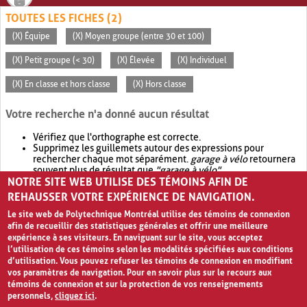
TOUTES LES FICHES (2)
(X) Équipe
(X) Moyen groupe (entre 30 et 100)
(X) Petit groupe (< 30)
(X) Élevée
(X) Individuel
(X) En classe et hors classe
(X) Hors classe
Votre recherche n'a donné aucun résultat
Vérifiez que l'orthographe est correcte.
Supprimez les guillemets autour des expressions pour
rechercher chaque mot séparément.
garage à vélo
retournera
souvent plus de résultat que
"garage à vélo"
.
NOTRE SITE WEB UTILISE DES TÉMOINS AFIN DE
Envisagez d'élargir votre recherche avec
OR
.
garage OR vélo
retournera souvent plus de résultat que
garage à vélo
.
REHAUSSER VOTRE EXPÉRIENCE DE NAVIGATION.
Le site web de Polytechnique Montréal utilise des témoins de connexion
afin de recueillir des statistiques générales et offrir une meilleure
expérience à ses visiteurs. En naviguant sur le site, vous acceptez
l’utilisation de ces témoins selon les modalités spécifiées aux conditions
d’utilisation. Vous pouvez refuser les témoins de connexion en modifiant
vos paramètres de navigation. Pour en savoir plus sur le recours aux
témoins de connexion et sur la protection de vos renseignements
personnels,
cliquez ici
.
Avis de confidentialité et conditions d’utilisation