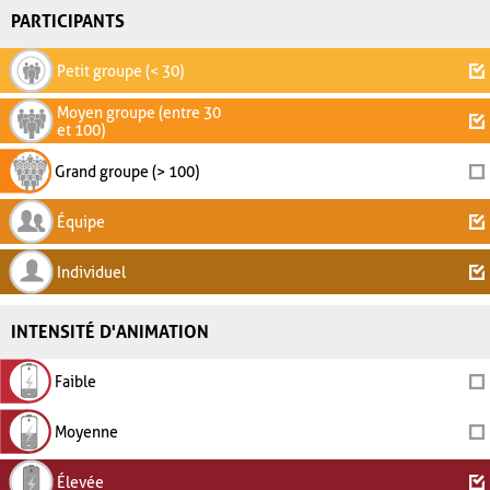
PARTICIPANTS
Petit groupe (< 30)
Moyen groupe (entre 30
et 100)
Grand groupe (> 100)
Équipe
Individuel
INTENSITÉ D'ANIMATION
Faible
Moyenne
Élevée