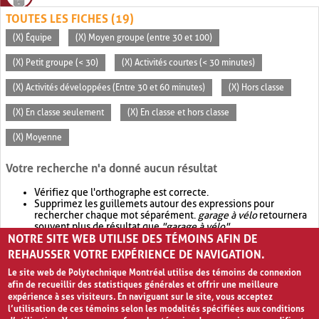
TOUTES LES FICHES (19)
(X) Équipe
(X) Moyen groupe (entre 30 et 100)
(X) Petit groupe (< 30)
(X) Activités courtes (< 30 minutes)
(X) Activités développées (Entre 30 et 60 minutes)
(X) Hors classe
(X) En classe seulement
(X) En classe et hors classe
(X) Moyenne
Votre recherche n'a donné aucun résultat
Vérifiez que l'orthographe est correcte.
Supprimez les guillemets autour des expressions pour
rechercher chaque mot séparément.
garage à vélo
retournera
souvent plus de résultat que
"garage à vélo"
.
NOTRE SITE WEB UTILISE DES TÉMOINS AFIN DE
Envisagez d'élargir votre recherche avec
OR
.
garage OR vélo
retournera souvent plus de résultat que
garage à vélo
.
REHAUSSER VOTRE EXPÉRIENCE DE NAVIGATION.
Le site web de Polytechnique Montréal utilise des témoins de connexion
afin de recueillir des statistiques générales et offrir une meilleure
expérience à ses visiteurs. En naviguant sur le site, vous acceptez
l’utilisation de ces témoins selon les modalités spécifiées aux conditions