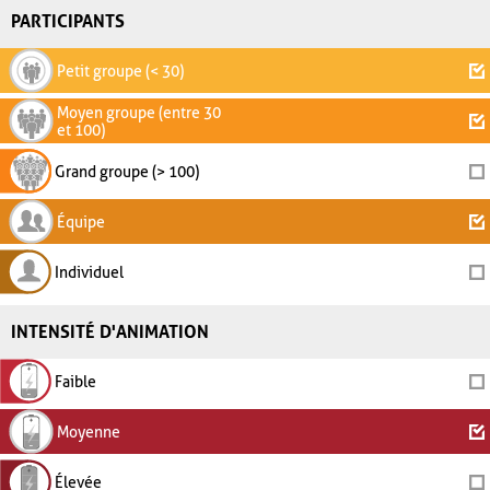
PARTICIPANTS
Petit groupe (< 30)
Moyen groupe (entre 30
et 100)
Grand groupe (> 100)
Équipe
Individuel
INTENSITÉ D'ANIMATION
Faible
Moyenne
Élevée