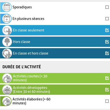
Sporadiques
En plusieurs séances
En classe seulement
Hors classe
En classe et hors classe
DURÉE DE L'ACTIVITÉ
Activités courtes (< 30
minutes)
Activités développées
(Entre 30 et 60 minutes)
Activités élaborées (> 60
minutes)