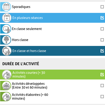
Sporadiques
En plusieurs séances
En classe seulement
Hors classe
En classe et hors classe
DURÉE DE L'ACTIVITÉ
Activités courtes (< 30
minutes)
Activités développées
(Entre 30 et 60 minutes)
Activités élaborées (> 60
minutes)