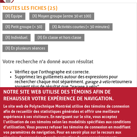
TOUTES LES FICHES (25)
(X) Équipe
(X) Moyen groupe (entre 30 et 100)
(X) Petit groupe (< 30)
(X) Activités courtes (< 30 minutes)
(X) Individuel
(X) En classe et hors classe
(X) En plusieurs séances
Votre recherche n'a donné aucun résultat
Vérifiez que l'orthographe est correcte.
Supprimez les guillemets autour des expressions pour
rechercher chaque mot séparément.
garage à vélo
retournera
souvent plus de résultat que
"garage à vélo"
.
NOTRE SITE WEB UTILISE DES TÉMOINS AFIN DE
Envisagez d'élargir votre recherche avec
OR
.
garage OR vélo
retournera souvent plus de résultat que
garage à vélo
.
REHAUSSER VOTRE EXPÉRIENCE DE NAVIGATION.
Le site web de Polytechnique Montréal utilise des témoins de connexion
afin de recueillir des statistiques générales et offrir une meilleure
expérience à ses visiteurs. En naviguant sur le site, vous acceptez
l’utilisation de ces témoins selon les modalités spécifiées aux conditions
d’utilisation. Vous pouvez refuser les témoins de connexion en modifiant
vos paramètres de navigation. Pour en savoir plus sur le recours aux