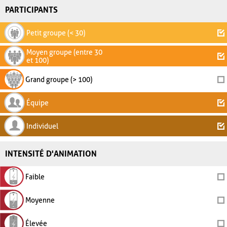
PARTICIPANTS
Petit groupe (< 30)
Moyen groupe (entre 30
et 100)
Grand groupe (> 100)
Équipe
Individuel
INTENSITÉ D'ANIMATION
Faible
Moyenne
Élevée