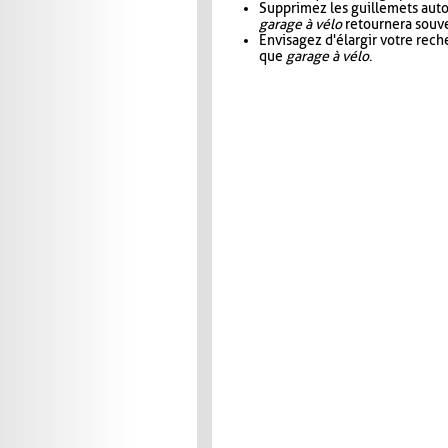
Supprimez les guillemets aut
garage à vélo
retournera souve
Envisagez d'élargir votre rec
que
garage à vélo
.