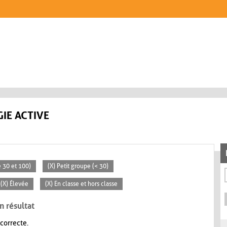
IE ACTIVE
 30 et 100)
(X) Petit groupe (< 30)
(X) Élevée
(X) En classe et hors classe
n résultat
 correcte.