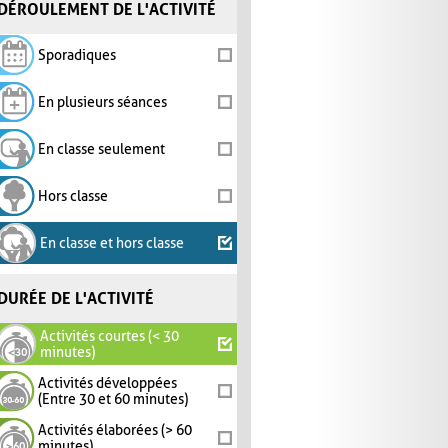
DÉROULEMENT DE L'ACTIVITÉ
Sporadiques
En plusieurs séances
En classe seulement
Hors classe
En classe et hors classe
DURÉE DE L'ACTIVITÉ
Activités courtes (< 30
minutes)
Activités développées
(Entre 30 et 60 minutes)
Activités élaborées (> 60
minutes)