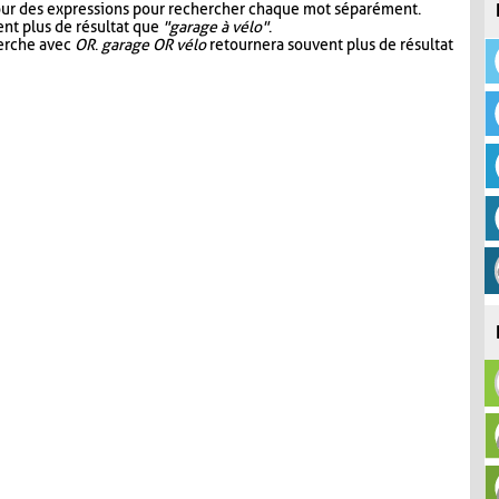
our des expressions pour rechercher chaque mot séparément.
nt plus de résultat que
"garage à vélo"
.
herche avec
OR
.
garage OR vélo
retournera souvent plus de résultat