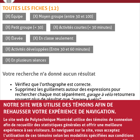
TOUTES LES FICHES (12)
(X) Équipe
(X) Moyen groupe (entre 30 et 100)
(X) Petit groupe (< 30)
(X) Activités courtes (< 30 minutes)
(X) Élevée
(X) En classe seulement
(X) Activités développées (Entre 30 et 60 minutes)
(X) En plusieurs séances
Votre recherche n'a donné aucun résultat
Vérifiez que l'orthographe est correcte.
Supprimez les guillemets autour des expressions pour
rechercher chaque mot séparément.
garage à vélo
retournera
souvent plus de résultat que
"garage à vélo"
.
NOTRE SITE WEB UTILISE DES TÉMOINS AFIN DE
Envisagez d'élargir votre recherche avec
OR
.
garage OR vélo
retournera souvent plus de résultat que
garage à vélo
.
REHAUSSER VOTRE EXPÉRIENCE DE NAVIGATION.
Le site web de Polytechnique Montréal utilise des témoins de connexion
afin de recueillir des statistiques générales et offrir une meilleure
expérience à ses visiteurs. En naviguant sur le site, vous acceptez
l’utilisation de ces témoins selon les modalités spécifiées aux conditions