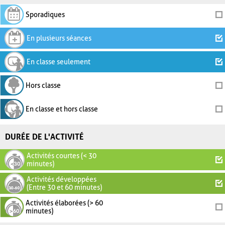
Sporadiques
En plusieurs séances
En classe seulement
Hors classe
En classe et hors classe
DURÉE DE L'ACTIVITÉ
Activités courtes (< 30
minutes)
Activités développées
(Entre 30 et 60 minutes)
Activités élaborées (> 60
minutes)