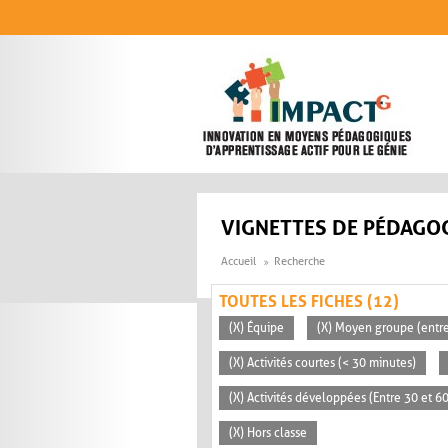
Aller au contenu principal
VIGNETTES DE PÉDAGOG
Accueil
Recherche
TOUTES LES FICHES (12)
(X) Équipe
(X) Moyen groupe (entre
(X) Activités courtes (< 30 minutes)
(X) Activités développées (Entre 30 et 6
(X) Hors classe