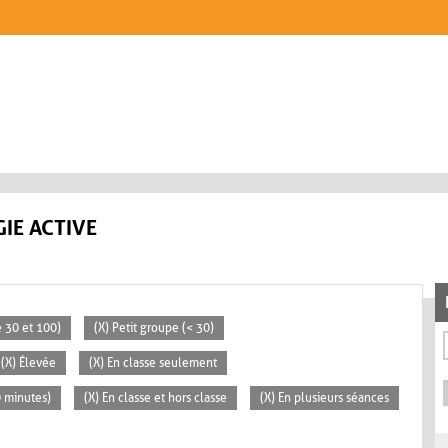
IE ACTIVE
 30 et 100)
(X) Petit groupe (< 30)
(X) Élevée
(X) En classe seulement
0 minutes)
(X) En classe et hors classe
(X) En plusieurs séances