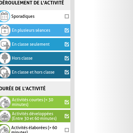
DÉROULEMENT DE L'ACTIVITÉ
Sporadiques
En plusieurs séances
En classe seulement
Hors classe
En classe et hors classe
DURÉE DE L'ACTIVITÉ
Activités courtes (< 30
minutes)
Activités développées
(Entre 30 et 60 minutes)
Activités élaborées (> 60
minutes)