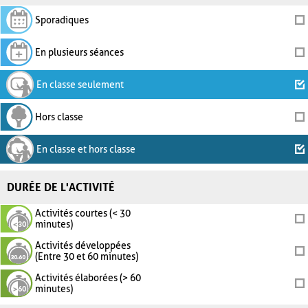
Sporadiques
En plusieurs séances
En classe seulement
Hors classe
En classe et hors classe
DURÉE DE L'ACTIVITÉ
Activités courtes (< 30
minutes)
Activités développées
(Entre 30 et 60 minutes)
Activités élaborées (> 60
minutes)