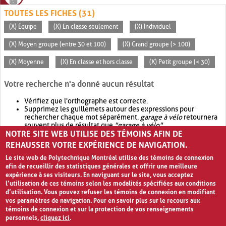
TOUTES LES FICHES (31)
(X) Équipe
(X) En classe seulement
(X) Individuel
(X) Moyen groupe (entre 30 et 100)
(X) Grand groupe (> 100)
(X) Moyenne
(X) En classe et hors classe
(X) Petit groupe (< 30)
Votre recherche n'a donné aucun résultat
Vérifiez que l'orthographe est correcte.
Supprimez les guillemets autour des expressions pour
rechercher chaque mot séparément.
garage à vélo
retournera
souvent plus de résultat que
"garage à vélo"
.
NOTRE SITE WEB UTILISE DES TÉMOINS AFIN DE
Envisagez d'élargir votre recherche avec
OR
.
garage OR vélo
retournera souvent plus de résultat que
garage à vélo
.
REHAUSSER VOTRE EXPÉRIENCE DE NAVIGATION.
Le site web de Polytechnique Montréal utilise des témoins de connexion
afin de recueillir des statistiques générales et offrir une meilleure
expérience à ses visiteurs. En naviguant sur le site, vous acceptez
l’utilisation de ces témoins selon les modalités spécifiées aux conditions
d’utilisation. Vous pouvez refuser les témoins de connexion en modifiant
vos paramètres de navigation. Pour en savoir plus sur le recours aux
témoins de connexion et sur la protection de vos renseignements
personnels,
cliquez ici
.
Avis de confidentialité et conditions d’utilisation