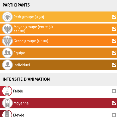
PARTICIPANTS
Petit groupe (< 30)
Moyen groupe (entre 30
et 100)
Grand groupe (> 100)
Équipe
Individuel
INTENSITÉ D'ANIMATION
Faible
Moyenne
Élevée