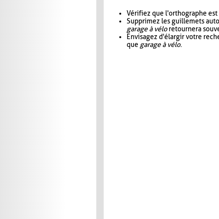
Vérifiez que l'orthographe est
Supprimez les guillemets aut
garage à vélo
retournera souve
Envisagez d'élargir votre rec
que
garage à vélo
.