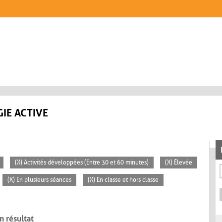
IE ACTIVE
(X) Activités développées (Entre 30 et 60 minutes)
(X) Élevée
(X) En plusieurs séances
(X) En classe et hors classe
n résultat