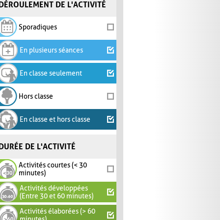
DÉROULEMENT DE L'ACTIVITÉ
Sporadiques
En plusieurs séances
En classe seulement
Hors classe
En classe et hors classe
DURÉE DE L'ACTIVITÉ
Activités courtes (< 30
minutes)
Activités développées
(Entre 30 et 60 minutes)
Activités élaborées (> 60
minutes)