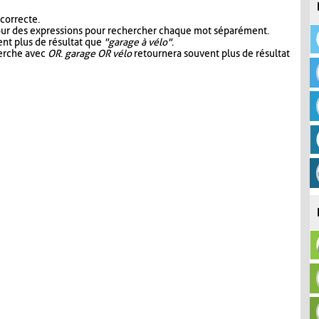
 correcte.
our des expressions pour rechercher chaque mot séparément.
nt plus de résultat que
"garage à vélo"
.
herche avec
OR
.
garage OR vélo
retournera souvent plus de résultat