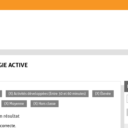
IE ACTIVE
(X) Activités développées (Entre 30 et 60 minutes)
(X) Élevée
(X) Moyenne
(X) Hors classe
n résultat
 correcte.