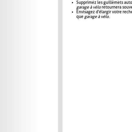
Supprimez les guillemets aut
garage à vélo
retournera souve
Envisagez d'élargir votre rec
que
garage à vélo
.