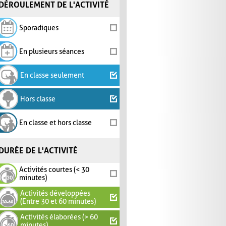
DÉROULEMENT DE L'ACTIVITÉ
Sporadiques
En plusieurs séances
En classe seulement
Hors classe
En classe et hors classe
DURÉE DE L'ACTIVITÉ
Activités courtes (< 30
minutes)
Activités développées
(Entre 30 et 60 minutes)
Activités élaborées (> 60
minutes)