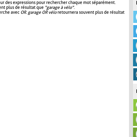
our des expressions pour rechercher chaque mot séparément.
nt plus de résultat que
"garage à vélo"
.
herche avec
OR
.
garage OR vélo
retournera souvent plus de résultat