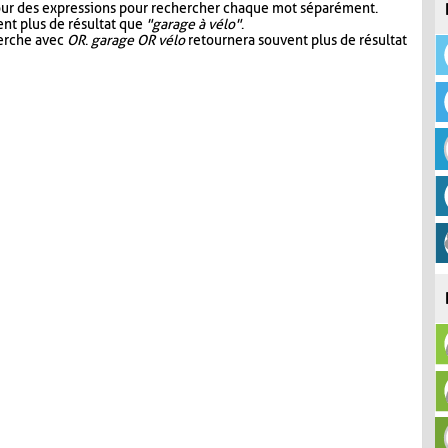
our des expressions pour rechercher chaque mot séparément.
nt plus de résultat que
"garage à vélo"
.
herche avec
OR
.
garage OR vélo
retournera souvent plus de résultat