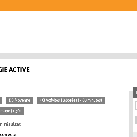
IE ACTIVE
(X) Moyenne
(X) Activités élaborées (> 60 minutes)
 groupe (< 30)
n résultat
 correcte.