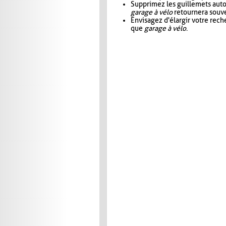
Supprimez les guillemets aut
garage à vélo
retournera souve
Envisagez d'élargir votre rec
que
garage à vélo
.