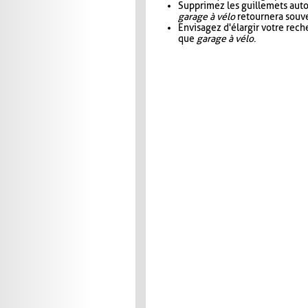
Supprimez les guillemets aut
garage à vélo
retournera souve
Envisagez d'élargir votre rec
que
garage à vélo
.