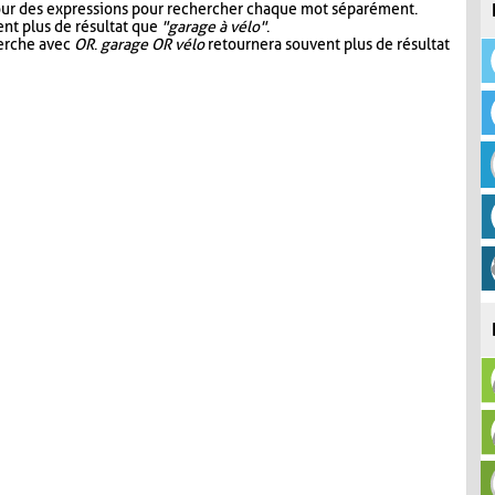
our des expressions pour rechercher chaque mot séparément.
nt plus de résultat que
"garage à vélo"
.
herche avec
OR
.
garage OR vélo
retournera souvent plus de résultat