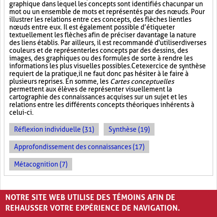
graphique dans lequel les concepts sont identifiés chacun par un
mot ou un ensemble de mots et représentés par des nœuds. Pour
illustrer les relations entre ces concepts, des flèches lient les
nœuds entre eux. Il est également possible d’étiqueter
textuellement les flèches afin de préciser davantage la nature
des liens établis. Par ailleurs, il est recommandé d'utiliser diverses
couleurs et de représenter les concepts par des dessins, des
images, des graphiques ou des formules de sorte à rendre les
informations les plus visuelles possibles. Cet exercice de synthèse
requiert de la pratique, il ne faut donc pas hésiter à le faire à
plusieurs reprises. En somme, les
Cartes conceptuelles
permettent aux élèves de représenter visuellement la
cartographie des connaissances acquises sur un sujet et les
relations entre les différents concepts théoriques inhérents à
celui-ci.
Réflexion individuelle (31)
Synthèse (19)
Approfondissement des connaissances (17)
Métacognition (7)
PAGES
NOTRE SITE WEB UTILISE DES TÉMOINS AFIN DE
«
‹
1
2
3
REHAUSSER VOTRE EXPÉRIENCE DE NAVIGATION.