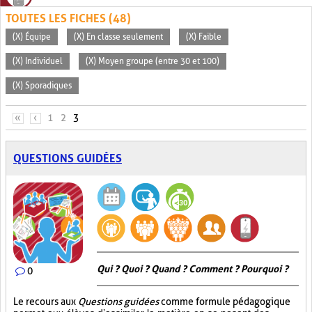
TOUTES LES FICHES (48)
(X) Équipe
(X) En classe seulement
(X) Faible
(X) Individuel
(X) Moyen groupe (entre 30 et 100)
(X) Sporadiques
PAGES
«
‹
1
2
3
QUESTIONS GUIDÉES
Qui ? Quoi ? Quand ? Comment ? Pourquoi ?
0
Le recours aux
Questions guidées
comme formule pédagogique