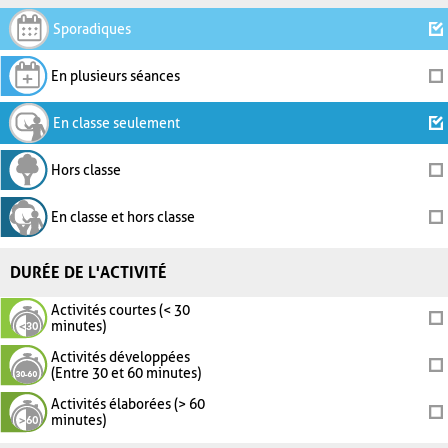
Sporadiques
En plusieurs séances
En classe seulement
Hors classe
En classe et hors classe
DURÉE DE L'ACTIVITÉ
Activités courtes (< 30
minutes)
Activités développées
(Entre 30 et 60 minutes)
Activités élaborées (> 60
minutes)