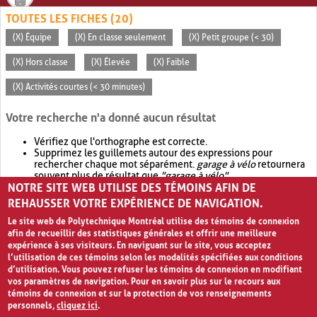
TOUTES LES FICHES (20)
(X) Équipe
(X) En classe seulement
(X) Petit groupe (< 30)
(X) Hors classe
(X) Élevée
(X) Faible
(X) Activités courtes (< 30 minutes)
Votre recherche n'a donné aucun résultat
Vérifiez que l'orthographe est correcte.
Supprimez les guillemets autour des expressions pour
rechercher chaque mot séparément.
garage à vélo
retournera
souvent plus de résultat que
"garage à vélo"
.
NOTRE SITE WEB UTILISE DES TÉMOINS AFIN DE
Envisagez d'élargir votre recherche avec
OR
.
garage OR vélo
retournera souvent plus de résultat que
garage à vélo
.
REHAUSSER VOTRE EXPÉRIENCE DE NAVIGATION.
Le site web de Polytechnique Montréal utilise des témoins de connexion
afin de recueillir des statistiques générales et offrir une meilleure
expérience à ses visiteurs. En naviguant sur le site, vous acceptez
l’utilisation de ces témoins selon les modalités spécifiées aux conditions
d’utilisation. Vous pouvez refuser les témoins de connexion en modifiant
vos paramètres de navigation. Pour en savoir plus sur le recours aux
témoins de connexion et sur la protection de vos renseignements
personnels,
cliquez ici
.
Avis de confidentialité et conditions d’utilisation