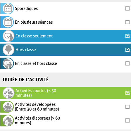
Sporadiques
En plusieurs séances
En classe seulement
Hors classe
En classe et hors classe
DURÉE DE L'ACTIVITÉ
Activités courtes (< 30
minutes)
Activités développées
(Entre 30 et 60 minutes)
Activités élaborées (> 60
minutes)