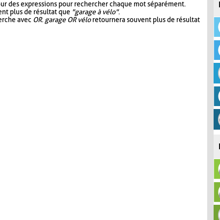
our des expressions pour rechercher chaque mot séparément.
nt plus de résultat que
"garage à vélo"
.
herche avec
OR
.
garage OR vélo
retournera souvent plus de résultat