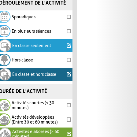
DÉROULEMENT DE L'ACTIVITÉ
Sporadiques
En plusieurs séances
En classe seulement
Hors classe
En classe et hors classe
DURÉE DE L'ACTIVITÉ
Activités courtes (< 30
minutes)
Activités développées
(Entre 30 et 60 minutes)
Activités élaborées (> 60
minutes)