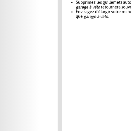
Supprimez les guillemets aut
garage à vélo
retournera souve
Envisagez d'élargir votre rec
que
garage à vélo
.