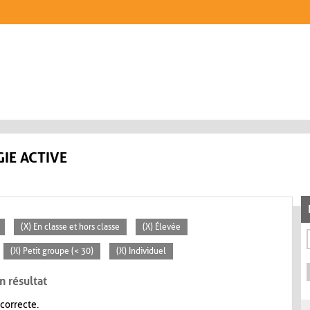
IE ACTIVE
(X) En classe et hors classe
(X) Élevée
(X) Petit groupe (< 30)
(X) Individuel
n résultat
 correcte.