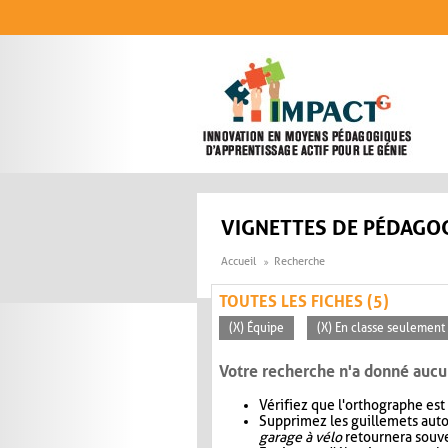
Aller au contenu principal
VIGNETTES DE PÉDAGOG
Accueil
Recherche
TOUTES LES FICHES (5)
(X) Équipe
(X) En classe seulement
Votre recherche n'a donné aucu
Vérifiez que l'orthographe est
Supprimez les guillemets aut
garage à vélo
retournera souve