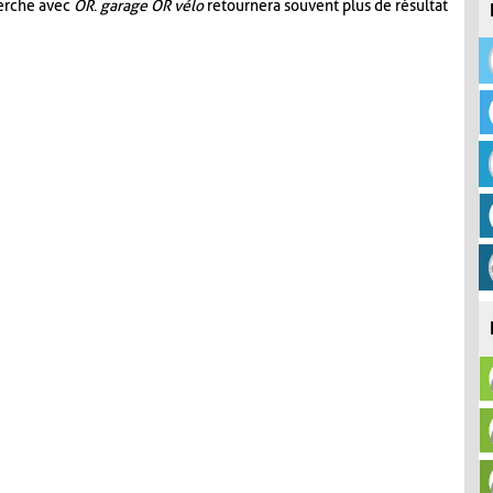
herche avec
OR
.
garage OR vélo
retournera souvent plus de résultat