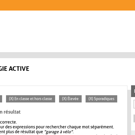
IE ACTIVE
(X) En classe et hors classe
(X) Élevée
(X) Sporadiques
n résultat
 correcte.
our des expressions pour rechercher chaque mot séparément.
nt plus de résultat que
"garage à vélo"
.