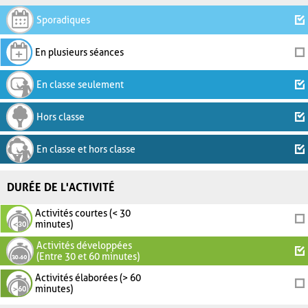
Sporadiques
En plusieurs séances
En classe seulement
Hors classe
En classe et hors classe
DURÉE DE L'ACTIVITÉ
Activités courtes (< 30
minutes)
Activités développées
(Entre 30 et 60 minutes)
Activités élaborées (> 60
minutes)