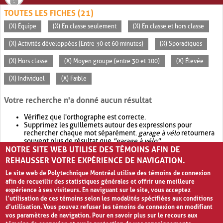
TOUTES LES FICHES (21)
(X) Équipe
(X) En classe seulement
(X) En classe et hors classe
(X) Activités développées (Entre 30 et 60 minutes)
(X) Sporadiques
(X) Hors classe
(X) Moyen groupe (entre 30 et 100)
(X) Élevée
(X) Individuel
(X) Faible
Votre recherche n'a donné aucun résultat
Vérifiez que l'orthographe est correcte.
Supprimez les guillemets autour des expressions pour
rechercher chaque mot séparément.
garage à vélo
retournera
souvent plus de résultat que
"garage à vélo"
.
NOTRE SITE WEB UTILISE DES TÉMOINS AFIN DE
Envisagez d'élargir votre recherche avec
OR
.
garage OR vélo
retournera souvent plus de résultat que
garage à vélo
.
REHAUSSER VOTRE EXPÉRIENCE DE NAVIGATION.
Le site web de Polytechnique Montréal utilise des témoins de connexion
afin de recueillir des statistiques générales et offrir une meilleure
expérience à ses visiteurs. En naviguant sur le site, vous acceptez
l’utilisation de ces témoins selon les modalités spécifiées aux conditions
d’utilisation. Vous pouvez refuser les témoins de connexion en modifiant
vos paramètres de navigation. Pour en savoir plus sur le recours aux