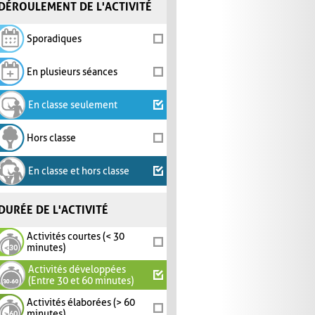
DÉROULEMENT DE L'ACTIVITÉ
Sporadiques
En plusieurs séances
En classe seulement
Hors classe
En classe et hors classe
DURÉE DE L'ACTIVITÉ
Activités courtes (< 30
minutes)
Activités développées
(Entre 30 et 60 minutes)
Activités élaborées (> 60
minutes)