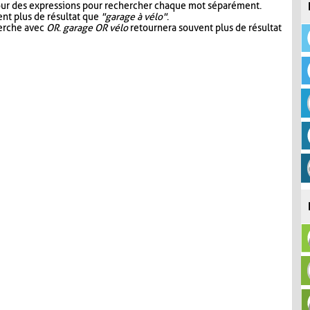
our des expressions pour rechercher chaque mot séparément.
nt plus de résultat que
"garage à vélo"
.
herche avec
OR
.
garage OR vélo
retournera souvent plus de résultat