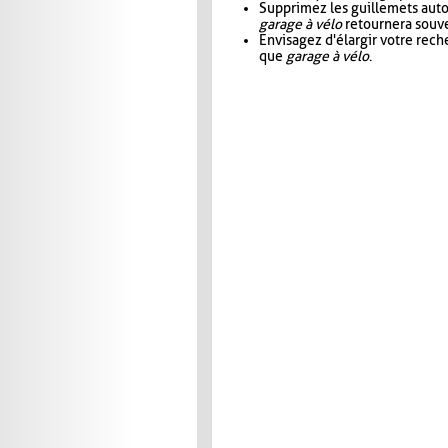
Supprimez les guillemets aut
garage à vélo
retournera souve
Envisagez d'élargir votre rec
que
garage à vélo
.