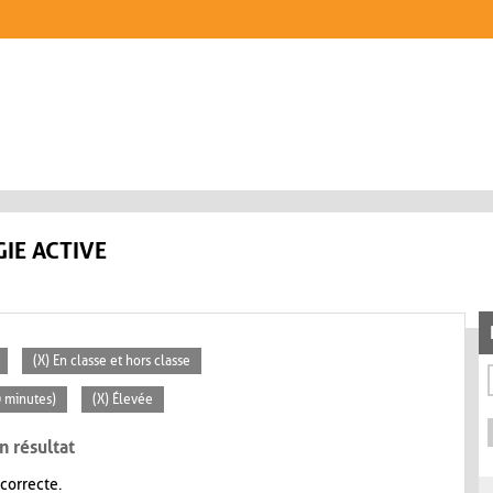
IE ACTIVE
(X) En classe et hors classe
0 minutes)
(X) Élevée
n résultat
 correcte.