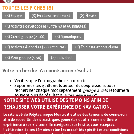
TOUTES LES FICHES (8)
(X) Équipe
(X) En classe seulement
(X) Élevée
(X) Activités développées (Entre 30 et 60 minutes)
(X) Grand groupe (> 100)
(X) Sporadiques
(X) Activités élaborées (> 60 minutes)
(X) En classe et hors classe
(X) Petit groupe (< 30)
(X) Individuel
Votre recherche n'a donné aucun résultat
Vérifiez que l'orthographe est correcte.
Supprimez les guillemets autour des expressions pour
rechercher chaque mot séparément.
garage à vélo
retournera
souvent plus de résultat que
"garage à vélo"
.
NOTRE SITE WEB UTILISE DES TÉMOINS AFIN DE
Envisagez d'élargir votre recherche avec
OR
.
garage OR vélo
retournera souvent plus de résultat que
garage à vélo
.
REHAUSSER VOTRE EXPÉRIENCE DE NAVIGATION.
Le site web de Polytechnique Montréal utilise des témoins de connexion
afin de recueillir des statistiques générales et offrir une meilleure
expérience à ses visiteurs. En naviguant sur le site, vous acceptez
l’utilisation de ces témoins selon les modalités spécifiées aux conditions