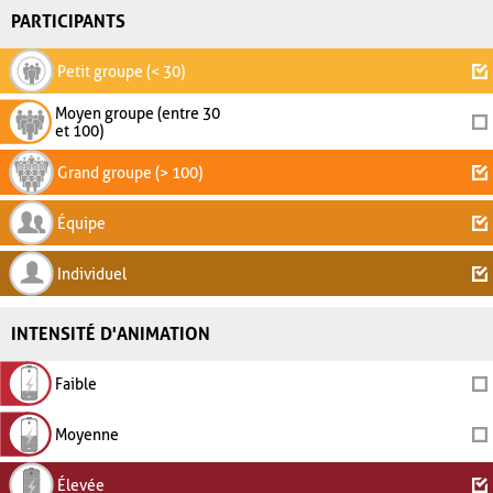
PARTICIPANTS
Petit groupe (< 30)
Moyen groupe (entre 30
et 100)
Grand groupe (> 100)
Équipe
Individuel
INTENSITÉ D'ANIMATION
Faible
Moyenne
Élevée