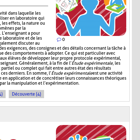
vité dans laquelle les
iser en laboratoire qui
 les effets, la nature ou
omènes par la
 L’enseignant a pour
e laboratoire et de les
0
galement discuter au
 des exigences, des consignes et des détails concernant la tâche à
ue des comportements à adopter. Ce qui est particulier avec
nt aux élèves de développer leur propre protocole expérimental,
seignant. Généralement, à la fin de l’
Étude expérimentale
, les
partiel ou complet qui fait entre autres état des résultats
 ces derniers. En somme, l’
Étude expérimentale
est une activité
 en application et de concrétiser leurs connaissances théoriques
 par la manipulation et l’expérimentation.
4)
Découverte (4)