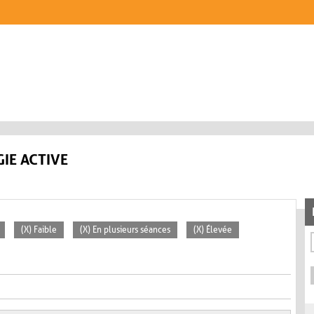
IE ACTIVE
(X) Faible
(X) En plusieurs séances
(X) Élevée