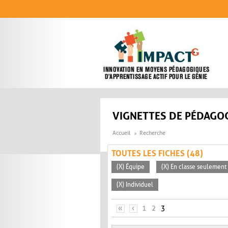
Aller au contenu principal
VIGNETTES DE PÉDAGOG
Accueil
Recherche
TOUTES LES FICHES (48)
(X) Équipe
(X) En classe seulement
(X) Individuel
PAGES
«
‹
1
2
3