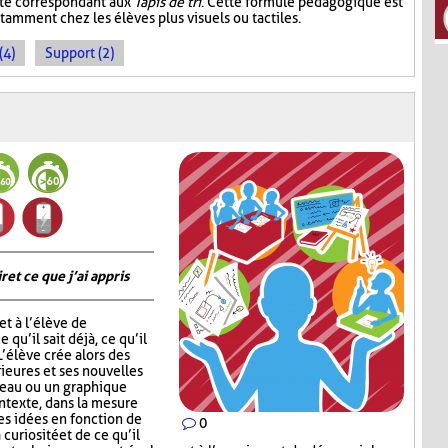
ité correspondant aux
Tapis de tri
. Cette formule pédagogique est
tamment chez les élèves plus visuels ou tactiles.
(4)
Support (2)
 et ce que j’ai appris
t à l’élève de
 qu’il sait déjà, ce qu’il
 L’élève crée alors des
ieures et ses nouvelles
leau ou un graphique
ontexte, dans la mesure
ses idées en fonction de
0
 curiosité et de ce qu’il