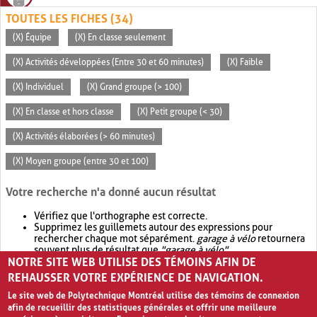
TOUTES LES FICHES (34)
(X) Équipe
(X) En classe seulement
(X) Activités développées (Entre 30 et 60 minutes)
(X) Faible
(X) Individuel
(X) Grand groupe (> 100)
(X) En classe et hors classe
(X) Petit groupe (< 30)
(X) Activités élaborées (> 60 minutes)
(X) Moyen groupe (entre 30 et 100)
Votre recherche n'a donné aucun résultat
Vérifiez que l'orthographe est correcte.
Supprimez les guillemets autour des expressions pour
rechercher chaque mot séparément.
garage à vélo
retournera
souvent plus de résultat que
"garage à vélo"
.
NOTRE SITE WEB UTILISE DES TÉMOINS AFIN DE
Envisagez d'élargir votre recherche avec
OR
.
garage OR vélo
retournera souvent plus de résultat que
garage à vélo
.
REHAUSSER VOTRE EXPÉRIENCE DE NAVIGATION.
Le site web de Polytechnique Montréal utilise des témoins de connexion
afin de recueillir des statistiques générales et offrir une meilleure