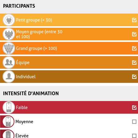
PARTICIPANTS
Petit groupe (< 30)
Moyen groupe (entre 30
et 100)
Grand groupe (> 100)
Équipe
Individuel
INTENSITÉ D'ANIMATION
Faible
Moyenne
Élevée