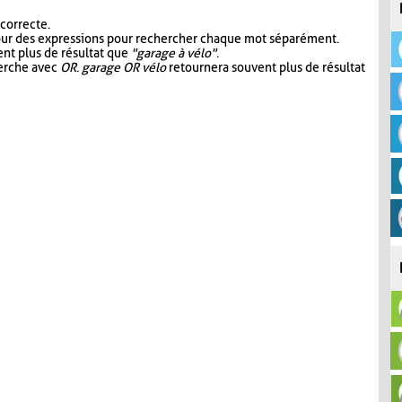
 correcte.
our des expressions pour rechercher chaque mot séparément.
nt plus de résultat que
"garage à vélo"
.
herche avec
OR
.
garage OR vélo
retournera souvent plus de résultat