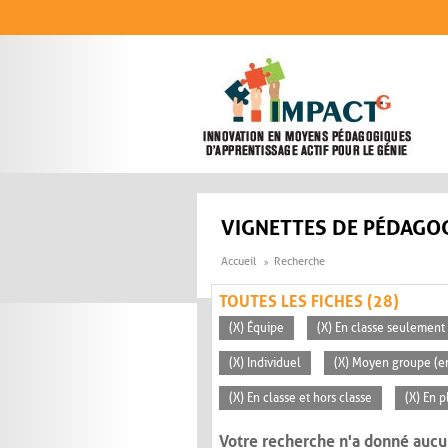
Aller au contenu principal
VIGNETTES DE PÉDAGOG
Accueil
Recherche
TOUTES LES FICHES (28)
(X) Équipe
(X) En classe seulement
(X) Individuel
(X) Moyen groupe (en
(X) En classe et hors classe
(X) En p
Votre recherche n'a donné aucu