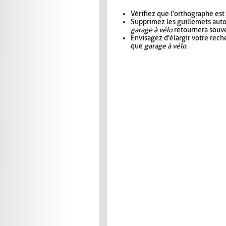
Vérifiez que l'orthographe est
Supprimez les guillemets aut
garage à vélo
retournera souve
Envisagez d'élargir votre rec
que
garage à vélo
.