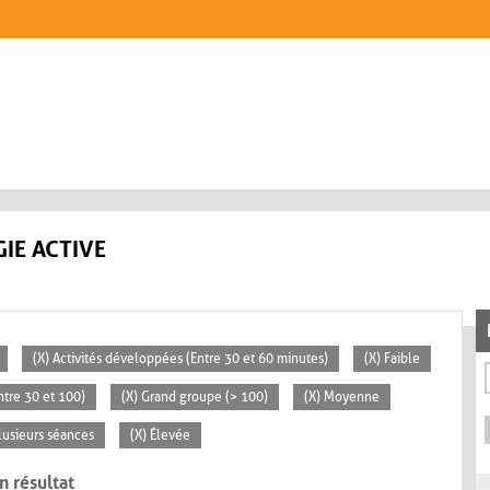
IE ACTIVE
(X) Activités développées (Entre 30 et 60 minutes)
(X) Faible
tre 30 et 100)
(X) Grand groupe (> 100)
(X) Moyenne
lusieurs séances
(X) Élevée
n résultat