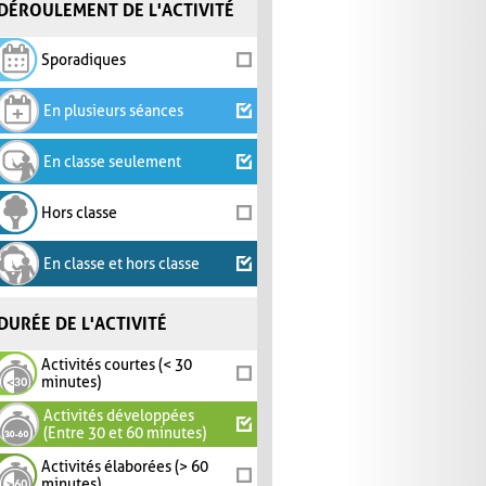
DÉROULEMENT DE L'ACTIVITÉ
Sporadiques
En plusieurs séances
En classe seulement
Hors classe
En classe et hors classe
DURÉE DE L'ACTIVITÉ
Activités courtes (< 30
minutes)
Activités développées
(Entre 30 et 60 minutes)
Activités élaborées (> 60
minutes)