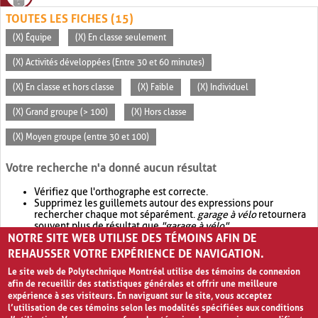
TOUTES LES FICHES (15)
(X) Équipe
(X) En classe seulement
(X) Activités développées (Entre 30 et 60 minutes)
(X) En classe et hors classe
(X) Faible
(X) Individuel
(X) Grand groupe (> 100)
(X) Hors classe
(X) Moyen groupe (entre 30 et 100)
Votre recherche n'a donné aucun résultat
Vérifiez que l'orthographe est correcte.
Supprimez les guillemets autour des expressions pour
rechercher chaque mot séparément.
garage à vélo
retournera
souvent plus de résultat que
"garage à vélo"
.
NOTRE SITE WEB UTILISE DES TÉMOINS AFIN DE
Envisagez d'élargir votre recherche avec
OR
.
garage OR vélo
retournera souvent plus de résultat que
garage à vélo
.
REHAUSSER VOTRE EXPÉRIENCE DE NAVIGATION.
Le site web de Polytechnique Montréal utilise des témoins de connexion
afin de recueillir des statistiques générales et offrir une meilleure
expérience à ses visiteurs. En naviguant sur le site, vous acceptez
l’utilisation de ces témoins selon les modalités spécifiées aux conditions