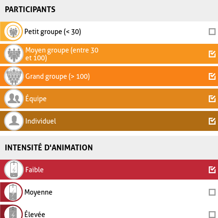
PARTICIPANTS
Petit groupe (< 30)
Moyen groupe (entre 30
et 100)
Grand groupe (> 100)
Équipe
Individuel
INTENSITÉ D'ANIMATION
Faible
Moyenne
Élevée