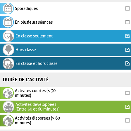
Sporadiques
En plusieurs séances
En classe seulement
Hors classe
En classe et hors classe
DURÉE DE L'ACTIVITÉ
Activités courtes (< 30
minutes)
Activités développées
(Entre 30 et 60 minutes)
Activités élaborées (> 60
minutes)