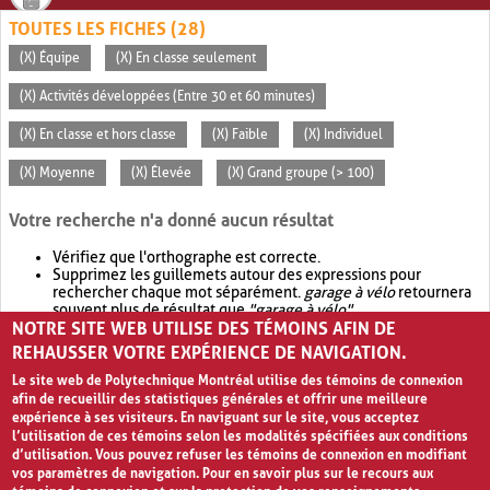
TOUTES LES FICHES (28)
(X) Équipe
(X) En classe seulement
(X) Activités développées (Entre 30 et 60 minutes)
(X) En classe et hors classe
(X) Faible
(X) Individuel
(X) Moyenne
(X) Élevée
(X) Grand groupe (> 100)
Votre recherche n'a donné aucun résultat
Vérifiez que l'orthographe est correcte.
Supprimez les guillemets autour des expressions pour
rechercher chaque mot séparément.
garage à vélo
retournera
souvent plus de résultat que
"garage à vélo"
.
NOTRE SITE WEB UTILISE DES TÉMOINS AFIN DE
Envisagez d'élargir votre recherche avec
OR
.
garage OR vélo
retournera souvent plus de résultat que
garage à vélo
.
REHAUSSER VOTRE EXPÉRIENCE DE NAVIGATION.
Le site web de Polytechnique Montréal utilise des témoins de connexion
afin de recueillir des statistiques générales et offrir une meilleure
expérience à ses visiteurs. En naviguant sur le site, vous acceptez
l’utilisation de ces témoins selon les modalités spécifiées aux conditions
d’utilisation. Vous pouvez refuser les témoins de connexion en modifiant
vos paramètres de navigation. Pour en savoir plus sur le recours aux