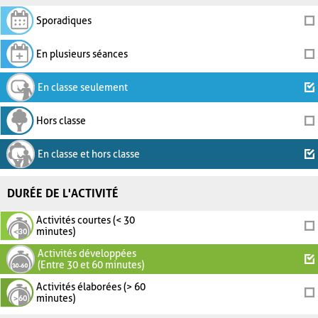
Sporadiques
En plusieurs séances
En classe seulement
Hors classe
En classe et hors classe
DURÉE DE L'ACTIVITÉ
Activités courtes (< 30
minutes)
Activités développées
(Entre 30 et 60 minutes)
Activités élaborées (> 60
minutes)