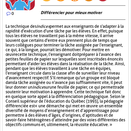
Différencier pour mieux motiver
0
La technique des
Indices
permet aux enseignants de s'adapter à la
rapidité d'exécution d'une tâche par les élèves. En effet, puisque
tous les élèves ne travaillent pas à la même vitesse, il arrive
souvent que certains d'entre eux prennent plus de temps que
leurs collègues pour terminer la tâche assignée par l'enseignant,
ce qui, à la longue, pourrait les démotiver. Pour mettre en
œuvre cette technique, l'enseignant doit préparer à l'avance des
petites feuilles de papier sur lesquelles sont inscrits des énoncés
permettant d'aider les élèves dans la réalisation de la tâche. Ainsi,
pendant que les élèves travaillent à une tâche en équipes,
l'enseignant circule dans la classe afin de surveiller leur niveau
d'avancement respectif. S'il remarque qu'un groupe est bloqué
dans la tâche assignée ou n'avance pas suffisamment vite, il peut
leur donner un
Indice
sur
une feuille de papier, ce qui permettra de
soutenir leur motivation à apprendre. Cette technique fait donc
en quelque sorte appel à la différenciation pédagogique. Selon le
Conseil supérieur de l'éducation du Québec (1993), la pédagogie
différenciée est « une démarche qui met en œuvre un ensemble
diversifié de moyens d’enseignement et d’apprentissage pour
permettre à des élèves d’âges, d’origines, d’aptitudes et de
savoir-faire hétérogènes d’atteindre par des voies différentes des
objectifs communs et, ultimement, la réussite éducative. »