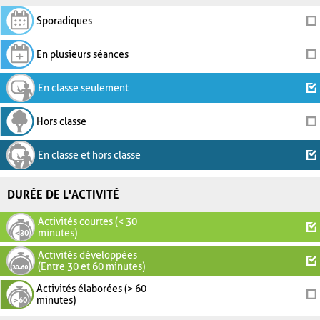
Sporadiques
En plusieurs séances
En classe seulement
Hors classe
En classe et hors classe
DURÉE DE L'ACTIVITÉ
Activités courtes (< 30
minutes)
Activités développées
(Entre 30 et 60 minutes)
Activités élaborées (> 60
minutes)