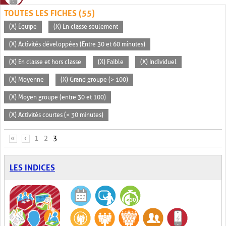
TOUTES LES FICHES (55)
(X) Équipe
(X) En classe seulement
(X) Activités développées (Entre 30 et 60 minutes)
(X) En classe et hors classe
(X) Faible
(X) Individuel
(X) Moyenne
(X) Grand groupe (> 100)
(X) Moyen groupe (entre 30 et 100)
(X) Activités courtes (< 30 minutes)
PAGES
«
‹
1
2
3
LES INDICES