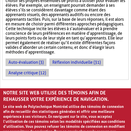
choisir ses propres ensembles de profils à utiliser pour évaluer les
élèves. Par exemple, un enseignant pourrait demander à ses
élèves s’ils se considèrent davantage comme étant des
apprenants visuels, des apprenants auditifs ou encore des
apprenants tactiles. Puis, sur la base de leurs réponses, il est alors
en mesure de choisir parmi différentes approches pédagogiques.
Cette technique incite les élèves à s’autoévaluer et à prendre
conscience de leurs préférences en matière d’apprentissage, de
leurs points forts ou de leur style en tant qu’apprenants. Elle leur
permet également de réaliser qu’il existe différentes façons
valides d’aborder un certain contenu, et donc d’élargir leurs
méthodes d’apprentissage.
Auto-évaluation (3)
Réflexion individuelle (31)
Analyse critique (12)
PAGES
NOTRE SITE WEB UTILISE DES TÉMOINS AFIN DE
«
‹
1
2
3
REHAUSSER VOTRE EXPÉRIENCE DE NAVIGATION.
Le site web de Polytechnique Montréal utilise des témoins de connexion
afin de recueillir des statistiques générales et offrir une meilleure
expérience à ses visiteurs. En naviguant sur le site, vous acceptez
l’utilisation de ces témoins selon les modalités spécifiées aux conditions
d’utilisation. Vous pouvez refuser les témoins de connexion en modifiant