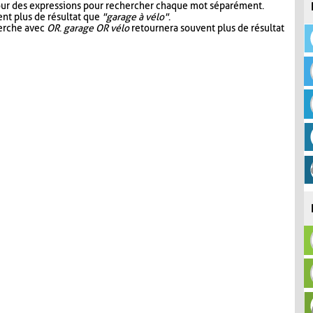
our des expressions pour rechercher chaque mot séparément.
nt plus de résultat que
"garage à vélo"
.
herche avec
OR
.
garage OR vélo
retournera souvent plus de résultat