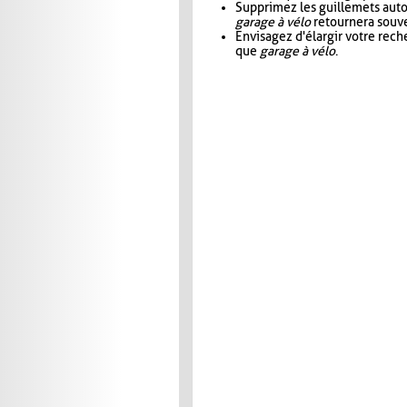
Supprimez les guillemets aut
garage à vélo
retournera souve
Envisagez d'élargir votre rec
que
garage à vélo
.