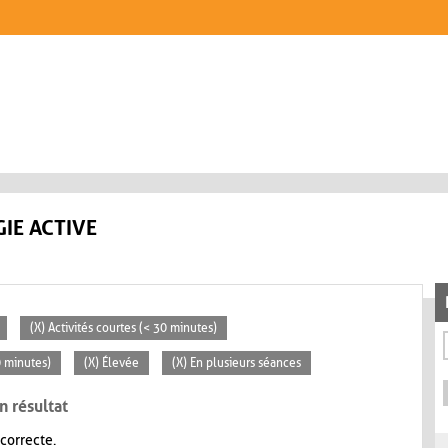
IE ACTIVE
(X) Activités courtes (< 30 minutes)
0 minutes)
(X) Élevée
(X) En plusieurs séances
n résultat
 correcte.