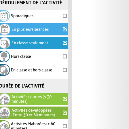
DÉROULEMENT DE L'ACTIVITÉ
Sporadiques
En plusieurs séances
En classe seulement
Hors classe
En classe et hors classe
DURÉE DE L'ACTIVITÉ
Activités courtes (< 30
minutes)
Activités développées
(Entre 30 et 60 minutes)
Activités élaborées (> 60
minutes)