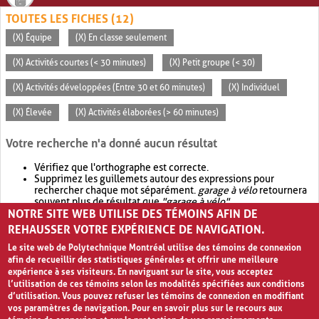
TOUTES LES FICHES (12)
(X) Équipe
(X) En classe seulement
(X) Activités courtes (< 30 minutes)
(X) Petit groupe (< 30)
(X) Activités développées (Entre 30 et 60 minutes)
(X) Individuel
(X) Élevée
(X) Activités élaborées (> 60 minutes)
Votre recherche n'a donné aucun résultat
Vérifiez que l'orthographe est correcte.
Supprimez les guillemets autour des expressions pour
rechercher chaque mot séparément.
garage à vélo
retournera
souvent plus de résultat que
"garage à vélo"
.
NOTRE SITE WEB UTILISE DES TÉMOINS AFIN DE
Envisagez d'élargir votre recherche avec
OR
.
garage OR vélo
retournera souvent plus de résultat que
garage à vélo
.
REHAUSSER VOTRE EXPÉRIENCE DE NAVIGATION.
Le site web de Polytechnique Montréal utilise des témoins de connexion
afin de recueillir des statistiques générales et offrir une meilleure
expérience à ses visiteurs. En naviguant sur le site, vous acceptez
l’utilisation de ces témoins selon les modalités spécifiées aux conditions
d’utilisation. Vous pouvez refuser les témoins de connexion en modifiant
vos paramètres de navigation. Pour en savoir plus sur le recours aux