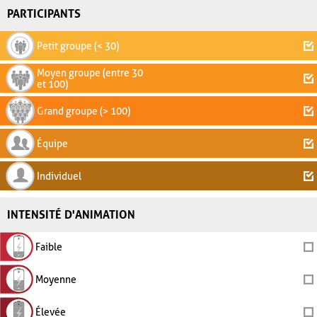
PARTICIPANTS
Petit groupe (< 30)
Moyen groupe (entre 30
et 100)
Grand groupe (> 100)
Équipe
Individuel
INTENSITÉ D'ANIMATION
Faible
Moyenne
Élevée