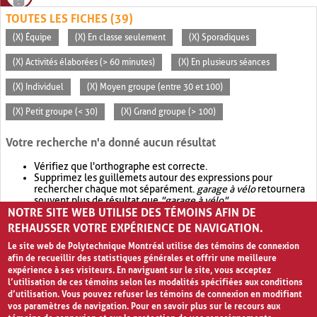
TOUTES LES FICHES (39)
(X) Équipe
(X) En classe seulement
(X) Sporadiques
(X) Activités élaborées (> 60 minutes)
(X) En plusieurs séances
(X) Individuel
(X) Moyen groupe (entre 30 et 100)
(X) Petit groupe (< 30)
(X) Grand groupe (> 100)
Votre recherche n'a donné aucun résultat
Vérifiez que l'orthographe est correcte.
Supprimez les guillemets autour des expressions pour
rechercher chaque mot séparément.
garage à vélo
retournera
souvent plus de résultat que
"garage à vélo"
.
NOTRE SITE WEB UTILISE DES TÉMOINS AFIN DE
Envisagez d'élargir votre recherche avec
OR
.
garage OR vélo
retournera souvent plus de résultat que
garage à vélo
.
REHAUSSER VOTRE EXPÉRIENCE DE NAVIGATION.
Le site web de Polytechnique Montréal utilise des témoins de connexion
afin de recueillir des statistiques générales et offrir une meilleure
expérience à ses visiteurs. En naviguant sur le site, vous acceptez
l’utilisation de ces témoins selon les modalités spécifiées aux conditions
d’utilisation. Vous pouvez refuser les témoins de connexion en modifiant
vos paramètres de navigation. Pour en savoir plus sur le recours aux