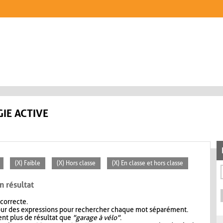
IE ACTIVE
(X) Faible
(X) Hors classe
(X) En classe et hors classe
n résultat
 correcte.
our des expressions pour rechercher chaque mot séparément.
nt plus de résultat que
"garage à vélo"
.