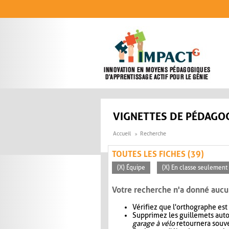
Aller au contenu principal
VIGNETTES DE PÉDAGOG
Accueil
Recherche
TOUTES LES FICHES (39)
(X) Équipe
(X) En classe seulement
Votre recherche n'a donné aucu
Vérifiez que l'orthographe est
Supprimez les guillemets aut
garage à vélo
retournera souve