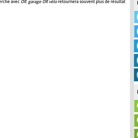
herche avec
OR
.
garage OR vélo
retournera souvent plus de résultat