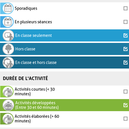
Sporadiques
En plusieurs séances
En classe seulement
Hors classe
En classe et hors classe
DURÉE DE L'ACTIVITÉ
Activités courtes (< 30
minutes)
Activités développées
(Entre 30 et 60 minutes)
Activités élaborées (> 60
minutes)