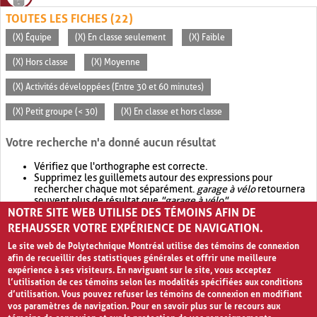
TOUTES LES FICHES (22)
(X) Équipe
(X) En classe seulement
(X) Faible
(X) Hors classe
(X) Moyenne
(X) Activités développées (Entre 30 et 60 minutes)
(X) Petit groupe (< 30)
(X) En classe et hors classe
Votre recherche n'a donné aucun résultat
Vérifiez que l'orthographe est correcte.
Supprimez les guillemets autour des expressions pour
rechercher chaque mot séparément.
garage à vélo
retournera
souvent plus de résultat que
"garage à vélo"
.
NOTRE SITE WEB UTILISE DES TÉMOINS AFIN DE
Envisagez d'élargir votre recherche avec
OR
.
garage OR vélo
retournera souvent plus de résultat que
garage à vélo
.
REHAUSSER VOTRE EXPÉRIENCE DE NAVIGATION.
Le site web de Polytechnique Montréal utilise des témoins de connexion
afin de recueillir des statistiques générales et offrir une meilleure
expérience à ses visiteurs. En naviguant sur le site, vous acceptez
l’utilisation de ces témoins selon les modalités spécifiées aux conditions
d’utilisation. Vous pouvez refuser les témoins de connexion en modifiant
vos paramètres de navigation. Pour en savoir plus sur le recours aux