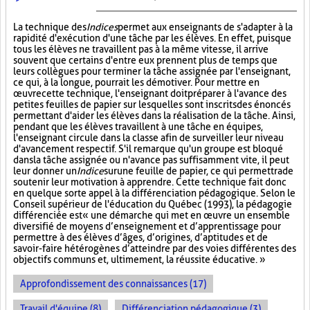
La technique des
Indices
permet aux enseignants de s'adapter à la
rapidité d'exécution d'une tâche par les élèves. En effet, puisque
tous les élèves ne travaillent pas à la même vitesse, il arrive
souvent que certains d'entre eux prennent plus de temps que
leurs collègues pour terminer la tâche assignée par l'enseignant,
ce qui, à la longue, pourrait les démotiver. Pour mettre en
œuvre cette technique, l'enseignant doit préparer à l'avance des
petites feuilles de papier sur lesquelles sont inscrits des énoncés
permettant d'aider les élèves dans la réalisation de la tâche. Ainsi,
pendant que les élèves travaillent à une tâche en équipes,
l'enseignant circule dans la classe afin de surveiller leur niveau
d'avancement respectif. S'il remarque qu'un groupe est bloqué
dans la tâche assignée ou n'avance pas suffisamment vite, il peut
leur donner un
Indice
sur
une feuille de papier, ce qui permettra de
soutenir leur motivation à apprendre. Cette technique fait donc
en quelque sorte appel à la différenciation pédagogique. Selon le
Conseil supérieur de l'éducation du Québec (1993), la pédagogie
différenciée est « une démarche qui met en œuvre un ensemble
diversifié de moyens d’enseignement et d’apprentissage pour
permettre à des élèves d’âges, d’origines, d’aptitudes et de
savoir-faire hétérogènes d’atteindre par des voies différentes des
objectifs communs et, ultimement, la réussite éducative. »
Approfondissement des connaissances (17)
Travail d'équipe (8)
Différenciation pédagogique (3)