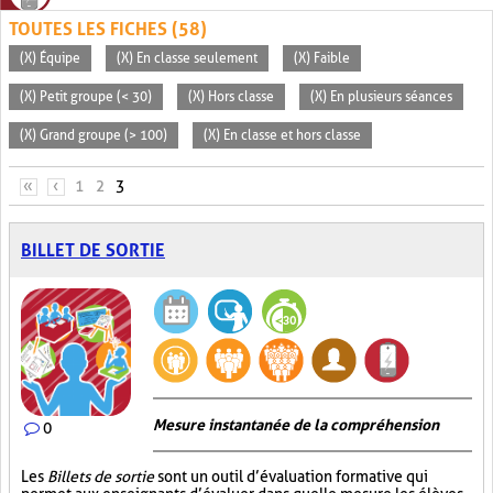
TOUTES LES FICHES (58)
(X) Équipe
(X) En classe seulement
(X) Faible
(X) Petit groupe (< 30)
(X) Hors classe
(X) En plusieurs séances
(X) Grand groupe (> 100)
(X) En classe et hors classe
PAGES
«
‹
1
2
3
BILLET DE SORTIE
Mesure instantanée de la compréhension
0
Les
Billets de sortie
sont un outil d’évaluation formative qui