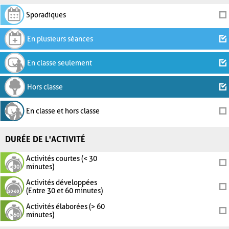
Sporadiques
En plusieurs séances
En classe seulement
Hors classe
En classe et hors classe
DURÉE DE L'ACTIVITÉ
Activités courtes (< 30
minutes)
Activités développées
(Entre 30 et 60 minutes)
Activités élaborées (> 60
minutes)