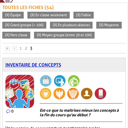
TOUTES LES FICHES (54)
(X) Équipe
(X) En classe seulement
(X) Faible
(X) Grand groupe (> 100)
(X) En plusieurs séances
(X) Moyenne
(X) Hors classe
(X) Moyen groupe (entre 30 et 100)
PAGES
«
‹
1
2
3
INVENTAIRE DE CONCEPTS
Est-ce que tu maitrises mieux les concepts à
0
la fin du cours qu'au début ?