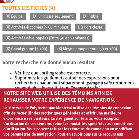
TOUTES LES FICHES (9)
(X) Équipe
(X) En classe seulement
(X) Faible
(X) Activités élaborées (> 60 minutes)
(X) Hors classe
(X) Activités développées (Entre 30 et 60 minutes)
(X) Grand groupe (> 100)
(X) Moyen groupe (entre 30 et 100)
Votre recherche n'a donné aucun résultat
Vérifiez que l'orthographe est correcte.
Supprimez les guillemets autour des expressions pour
rechercher chaque mot séparément.
garage à vélo
retournera
souvent plus de résultat que
"garage à vélo"
.
NOTRE SITE WEB UTILISE DES TÉMOINS AFIN DE
Envisagez d'élargir votre recherche avec
OR
.
garage OR vélo
retournera souvent plus de résultat que
garage à vélo
.
REHAUSSER VOTRE EXPÉRIENCE DE NAVIGATION.
Le site web de Polytechnique Montréal utilise des témoins de connexion
afin de recueillir des statistiques générales et offrir une meilleure
expérience à ses visiteurs. En naviguant sur le site, vous acceptez
l’utilisation de ces témoins selon les modalités spécifiées aux conditions
d’utilisation. Vous pouvez refuser les témoins de connexion en modifiant
vos paramètres de navigation. Pour en savoir plus sur le recours aux