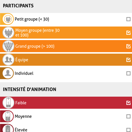
PARTICIPANTS
Petit groupe (< 30)
Moyen groupe (entre 30
et 100)
Grand groupe (> 100)
Équipe
Individuel
INTENSITÉ D'ANIMATION
Faible
Moyenne
Élevée