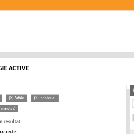
IE ACTIVE
(X) Faible
(X) Individuel
0 minutes)
n résultat
 correcte.