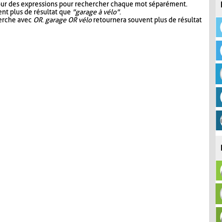
our des expressions pour rechercher chaque mot séparément.
nt plus de résultat que
"garage à vélo"
.
herche avec
OR
.
garage OR vélo
retournera souvent plus de résultat