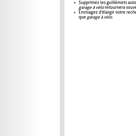
Supprimez les guillemets aut
garage à vélo
retournera souve
Envisagez d'élargir votre rec
que
garage à vélo
.