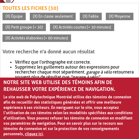
TOUTES LES FICHES (30)
(X) Équipe
(X) En classe seulement
(X) Faible
(X) Moyenne
(X) Petit groupe (< 30)
(X) Activités courtes (< 30 minutes)
(X) Activités élaborées (> 60 minutes)
Votre recherche n'a donné aucun résultat
Vérifiez que l'orthographe est correcte.
Supprimez les guillemets autour des expressions pour
rechercher chaque mot séparément.
garage à vélo
retournera
souvent plus de résultat que
"garage à vélo"
.
NOTRE SITE WEB UTILISE DES TÉMOINS AFIN DE
Envisagez d'élargir votre recherche avec
OR
.
garage OR vélo
retournera souvent plus de résultat que
garage à vélo
.
REHAUSSER VOTRE EXPÉRIENCE DE NAVIGATION.
Le site web de Polytechnique Montréal utilise des témoins de connexion
afin de recueillir des statistiques générales et offrir une meilleure
expérience à ses visiteurs. En naviguant sur le site, vous acceptez
l’utilisation de ces témoins selon les modalités spécifiées aux conditions
d’utilisation. Vous pouvez refuser les témoins de connexion en modifiant
vos paramètres de navigation. Pour en savoir plus sur le recours aux
témoins de connexion et sur la protection de vos renseignements
personnels,
cliquez ici
.
Avis de confidentialité et conditions d’utilisation