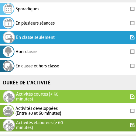
Sporadiques
En plusieurs séances
En classe seulement
Hors classe
En classe et hors classe
DURÉE DE L'ACTIVITÉ
Activités courtes (< 30
minutes)
Activités développées
(Entre 30 et 60 minutes)
Activités élaborées (> 60
minutes)