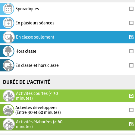
Sporadiques
En plusieurs séances
En classe seulement
Hors classe
En classe et hors classe
DURÉE DE L'ACTIVITÉ
Activités courtes (< 30
minutes)
Activités développées
(Entre 30 et 60 minutes)
Activités élaborées (> 60
minutes)