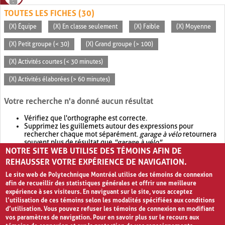
TOUTES LES FICHES (30)
(X) Équipe
(X) En classe seulement
(X) Faible
(X) Moyenne
(X) Petit groupe (< 30)
(X) Grand groupe (> 100)
(X) Activités courtes (< 30 minutes)
(X) Activités élaborées (> 60 minutes)
Votre recherche n'a donné aucun résultat
Vérifiez que l'orthographe est correcte.
Supprimez les guillemets autour des expressions pour
rechercher chaque mot séparément.
garage à vélo
retournera
souvent plus de résultat que
"garage à vélo"
.
NOTRE SITE WEB UTILISE DES TÉMOINS AFIN DE
Envisagez d'élargir votre recherche avec
OR
.
garage OR vélo
retournera souvent plus de résultat que
garage à vélo
.
REHAUSSER VOTRE EXPÉRIENCE DE NAVIGATION.
Le site web de Polytechnique Montréal utilise des témoins de connexion
afin de recueillir des statistiques générales et offrir une meilleure
expérience à ses visiteurs. En naviguant sur le site, vous acceptez
l’utilisation de ces témoins selon les modalités spécifiées aux conditions
d’utilisation. Vous pouvez refuser les témoins de connexion en modifiant
vos paramètres de navigation. Pour en savoir plus sur le recours aux