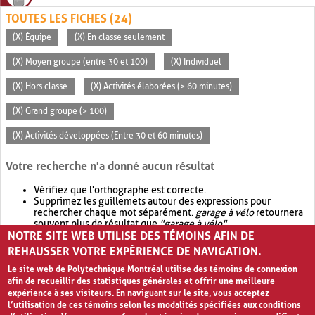
TOUTES LES FICHES (24)
(X) Équipe
(X) En classe seulement
(X) Moyen groupe (entre 30 et 100)
(X) Individuel
(X) Hors classe
(X) Activités élaborées (> 60 minutes)
(X) Grand groupe (> 100)
(X) Activités développées (Entre 30 et 60 minutes)
Votre recherche n'a donné aucun résultat
Vérifiez que l'orthographe est correcte.
Supprimez les guillemets autour des expressions pour
rechercher chaque mot séparément.
garage à vélo
retournera
souvent plus de résultat que
"garage à vélo"
.
NOTRE SITE WEB UTILISE DES TÉMOINS AFIN DE
Envisagez d'élargir votre recherche avec
OR
.
garage OR vélo
retournera souvent plus de résultat que
garage à vélo
.
REHAUSSER VOTRE EXPÉRIENCE DE NAVIGATION.
Le site web de Polytechnique Montréal utilise des témoins de connexion
afin de recueillir des statistiques générales et offrir une meilleure
expérience à ses visiteurs. En naviguant sur le site, vous acceptez
l’utilisation de ces témoins selon les modalités spécifiées aux conditions