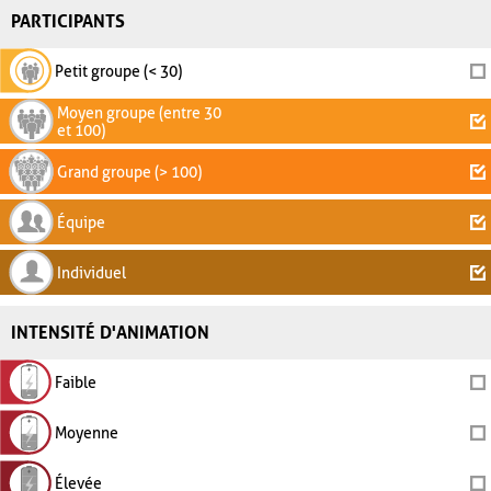
PARTICIPANTS
Petit groupe (< 30)
Moyen groupe (entre 30
et 100)
Grand groupe (> 100)
Équipe
Individuel
INTENSITÉ D'ANIMATION
Faible
Moyenne
Élevée