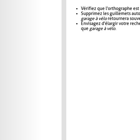
Vérifiez que l'orthographe est
Supprimez les guillemets aut
garage à vélo
retournera souve
Envisagez d'élargir votre rec
que
garage à vélo
.