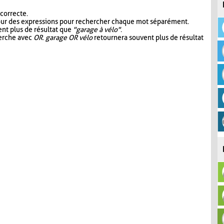
 correcte.
our des expressions pour rechercher chaque mot séparément.
nt plus de résultat que
"garage à vélo"
.
herche avec
OR
.
garage OR vélo
retournera souvent plus de résultat