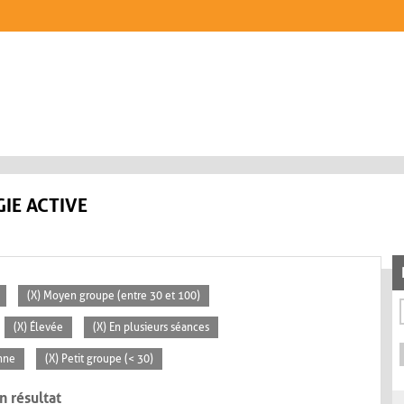
IE ACTIVE
(X) Moyen groupe (entre 30 et 100)
(X) Élevée
(X) En plusieurs séances
nne
(X) Petit groupe (< 30)
n résultat