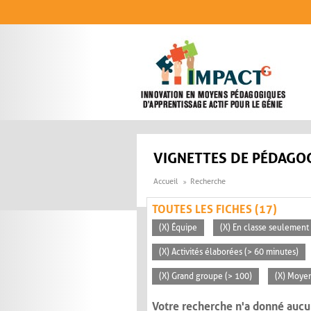
Aller au contenu principal
VIGNETTES DE PÉDAGOG
Accueil
Recherche
TOUTES LES FICHES (17)
(X) Équipe
(X) En classe seulement
(X) Activités élaborées (> 60 minutes)
(X) Grand groupe (> 100)
(X) Moye
Votre recherche n'a donné aucu