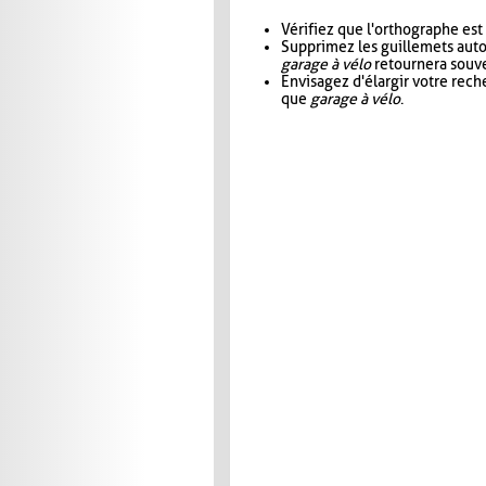
Vérifiez que l'orthographe est
Supprimez les guillemets aut
garage à vélo
retournera souve
Envisagez d'élargir votre rec
que
garage à vélo
.