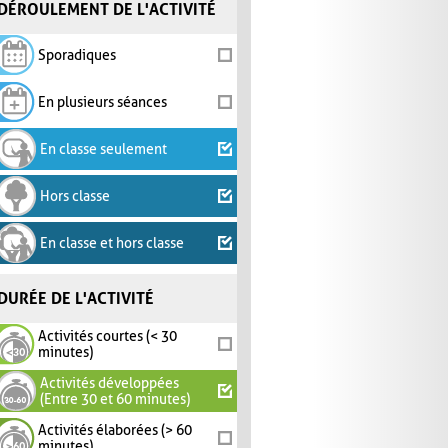
DÉROULEMENT DE L'ACTIVITÉ
Sporadiques
En plusieurs séances
En classe seulement
Hors classe
En classe et hors classe
DURÉE DE L'ACTIVITÉ
Activités courtes (< 30
minutes)
Activités développées
(Entre 30 et 60 minutes)
Activités élaborées (> 60
minutes)