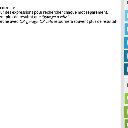
 correcte.
our des expressions pour rechercher chaque mot séparément.
nt plus de résultat que
"garage à vélo"
.
herche avec
OR
.
garage OR vélo
retournera souvent plus de résultat