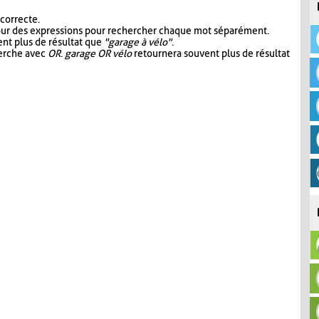
 correcte.
our des expressions pour rechercher chaque mot séparément.
nt plus de résultat que
"garage à vélo"
.
herche avec
OR
.
garage OR vélo
retournera souvent plus de résultat