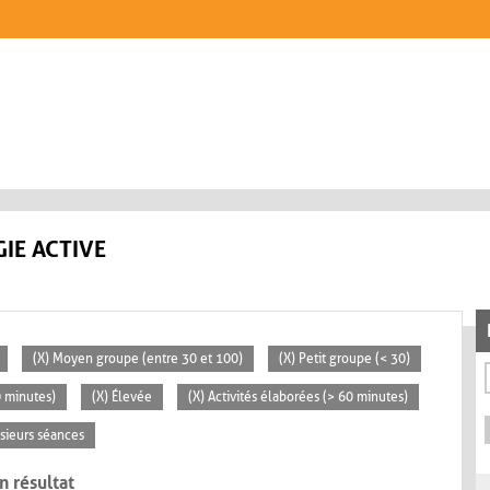
IE ACTIVE
(X) Moyen groupe (entre 30 et 100)
(X) Petit groupe (< 30)
0 minutes)
(X) Élevée
(X) Activités élaborées (> 60 minutes)
usieurs séances
n résultat