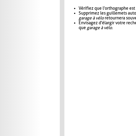
Vérifiez que l'orthographe est
Supprimez les guillemets aut
garage à vélo
retournera souve
Envisagez d'élargir votre rec
que
garage à vélo
.