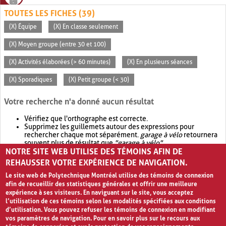
TOUTES LES FICHES (39)
(X) Équipe
(X) En classe seulement
(X) Moyen groupe (entre 30 et 100)
(X) Activités élaborées (> 60 minutes)
(X) En plusieurs séances
(X) Sporadiques
(X) Petit groupe (< 30)
Votre recherche n'a donné aucun résultat
Vérifiez que l'orthographe est correcte.
Supprimez les guillemets autour des expressions pour
rechercher chaque mot séparément.
garage à vélo
retournera
souvent plus de résultat que
"garage à vélo"
.
NOTRE SITE WEB UTILISE DES TÉMOINS AFIN DE
Envisagez d'élargir votre recherche avec
OR
.
garage OR vélo
retournera souvent plus de résultat que
garage à vélo
.
REHAUSSER VOTRE EXPÉRIENCE DE NAVIGATION.
Le site web de Polytechnique Montréal utilise des témoins de connexion
afin de recueillir des statistiques générales et offrir une meilleure
expérience à ses visiteurs. En naviguant sur le site, vous acceptez
l’utilisation de ces témoins selon les modalités spécifiées aux conditions
d’utilisation. Vous pouvez refuser les témoins de connexion en modifiant
vos paramètres de navigation. Pour en savoir plus sur le recours aux