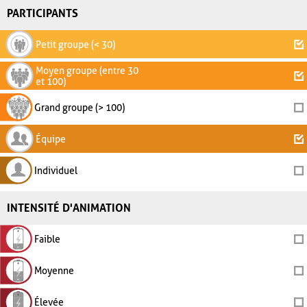
PARTICIPANTS
Petit groupe (< 30)
Moyen groupe (entre 30
et 100)
Grand groupe (> 100)
Équipe
Individuel
INTENSITÉ D'ANIMATION
Faible
Moyenne
Élevée