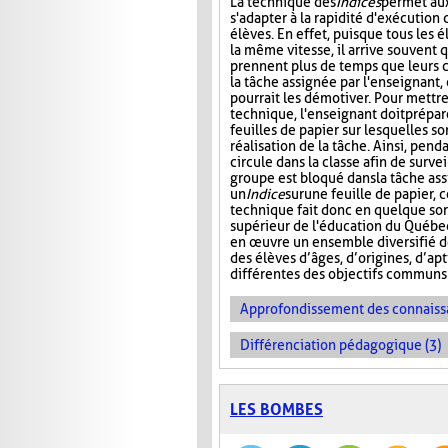
La technique des
Indices
permet au
s'adapter à la rapidité d'exécution 
élèves. En effet, puisque tous les é
la même vitesse, il arrive souvent 
prennent plus de temps que leurs 
la tâche assignée par l'enseignant, 
pourrait les démotiver. Pour mettr
technique, l'enseignant doit prépar
feuilles de papier sur lesquelles so
réalisation de la tâche. Ainsi, pend
circule dans la classe afin de surve
groupe est bloqué dans la tâche as
un
Indice
sur
une feuille de papier, 
technique fait donc en quelque sor
supérieur de l'éducation du Québec
en œuvre un ensemble diversifié 
des élèves d’âges, d’origines, d’ap
différentes des objectifs communs 
Approfondissement des connaiss
Différenciation pédagogique (3)
LES BOMBES