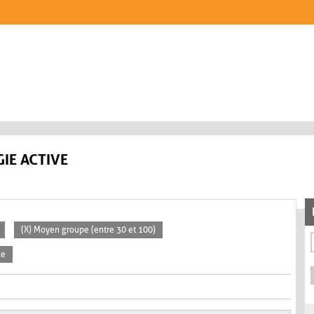
IE ACTIVE
(X) Moyen groupe (entre 30 et 100)
le