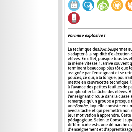
Formule explosive !
La technique des
Bombes
permet au
s'adapter à la rapidité d'exécution 
élèves. En effet, puisque tous les é
la même vitesse, il arrive souvent 
terminent beaucoup plus tôt que le
assignée par l'enseignant et se ret
pouces, ce qui, à la longue, pourrai
mettre en œuvre cette technique, l
à l'avance des petites feuilles de 
complexifier la tâche des élèves. A
l'enseignant circule dans la classe 
remarque qu'un groupe a presque ter
une
Bombe
, laquelle consiste en u
avec la tâche et qui permettra non
leur motivation à apprendre. Cette 
pédagogique. Selon le Conseil sup
différenciée est « une démarche q
d’enseignement et d’apprentissage 