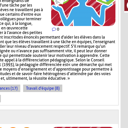
x enseignants de
d'une tâche par les
lèves ne travaillent pas à
que certains d'entre eux
collègues pour terminer
ce qui, à la longue,
e en œuvre cette
0
er à l'avance des petites
nt inscrits des énoncés permettant d'aider les élèves dans la
ant que les élèves travaillent à une tâche en équipes, l'enseignant
iller leur niveau d'avancement respectif. S'il remarque qu'un
signée ou n'avance pas suffisamment vite, il peut leur donner
ce qui permettra de soutenir leur motivation à apprendre. Cette
te appel à la différenciation pédagogique. Selon le Conseil
 (1993), la pédagogie différenciée est « une démarche qui met
de moyens d’enseignement et d’apprentissage pour permettre à
titudes et de savoir-faire hétérogènes d’atteindre par des voies
et, ultimement, la réussite éducative. »
ances (17)
Travail d'équipe (8)