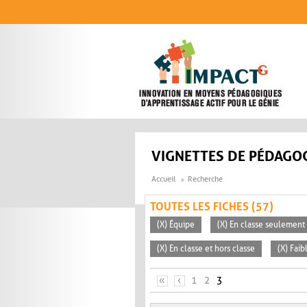
Aller au contenu principal
VIGNETTES DE PÉDAGOG
Accueil
Recherche
TOUTES LES FICHES (57)
(X) Équipe
(X) En classe seulement
(X) En classe et hors classe
(X) Faib
PAGES
«
‹
1
2
3