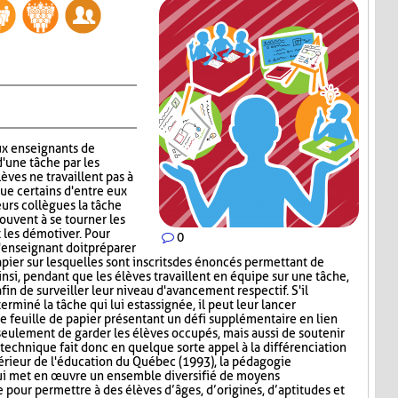
x enseignants de
d'une tâche par les
lèves ne travaillent pas à
que certains d'entre eux
urs collègues la tâche
rouvent à se tourner les
t les démotiver. Pour
0
'enseignant doit préparer
papier sur lesquelles sont inscrits des énoncés permettant de
insi, pendant que les élèves travaillent en équipe sur une tâche,
afin de surveiller leur niveau d'avancement respectif. S'il
miné la tâche qui lui est assignée, il peut leur lancer
ne feuille de papier présentant un défi supplémentaire en lien
 seulement de garder les élèves occupés, mais aussi de soutenir
technique fait donc en quelque sorte appel à la différenciation
érieur de l'éducation du Québec (1993), la pédagogie
ui met en œuvre un ensemble diversifié de moyens
pour permettre à des élèves d’âges, d’origines, d’aptitudes et