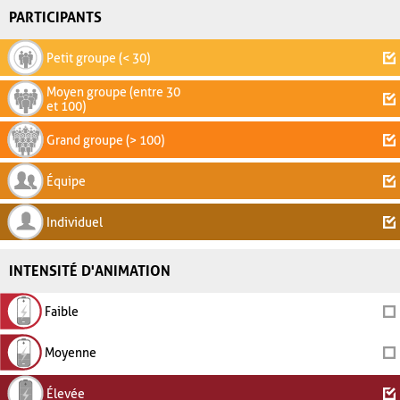
PARTICIPANTS
Petit groupe (< 30)
Moyen groupe (entre 30
et 100)
Grand groupe (> 100)
Équipe
Individuel
INTENSITÉ D'ANIMATION
Faible
Moyenne
Élevée