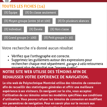
TOUTES LES FICHES (14)
(X) Équipe
(X) En classe seulement
(X) Moyen groupe (entre 30 et 100)
(X) En plusieurs séances
(X) Individuel
(X) Élevée
(X) Hors classe
(X) Grand groupe (> 100)
(X) Petit groupe (< 30)
Votre recherche n'a donné aucun résultat
Vérifiez que l'orthographe est correcte.
Supprimez les guillemets autour des expressions pour
rechercher chaque mot séparément.
garage à vélo
retournera
souvent plus de résultat que
"garage à vélo"
.
NOTRE SITE WEB UTILISE DES TÉMOINS AFIN DE
Envisagez d'élargir votre recherche avec
OR
.
garage OR vélo
retournera souvent plus de résultat que
garage à vélo
.
REHAUSSER VOTRE EXPÉRIENCE DE NAVIGATION.
Le site web de Polytechnique Montréal utilise des témoins de connexion
afin de recueillir des statistiques générales et offrir une meilleure
expérience à ses visiteurs. En naviguant sur le site, vous acceptez
l’utilisation de ces témoins selon les modalités spécifiées aux conditions
d’utilisation. Vous pouvez refuser les témoins de connexion en modifiant
vos paramètres de navigation. Pour en savoir plus sur le recours aux