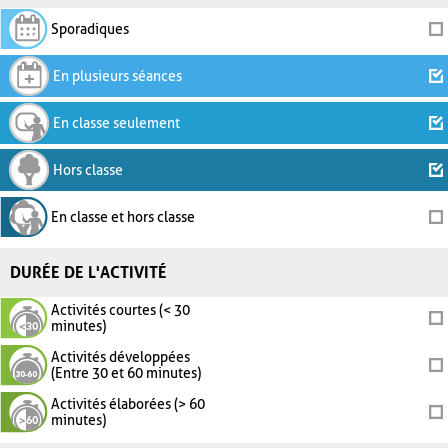
Sporadiques
En plusieurs séances
En classe seulement
Hors classe
En classe et hors classe
DURÉE DE L'ACTIVITÉ
Activités courtes (< 30
minutes)
Activités développées
(Entre 30 et 60 minutes)
Activités élaborées (> 60
minutes)